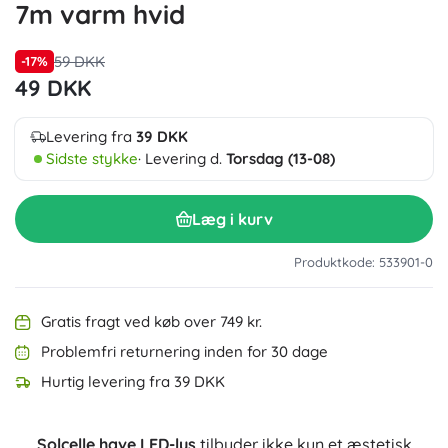
7m varm hvid
59 DKK
-17%
49 DKK
Levering fra
39 DKK
Sidste stykke
· Levering d.
Torsdag (13-08)
Læg i kurv
Produktkode: 533901-0
Gratis fragt ved køb over 749 kr.
Problemfri returnering inden for 30 dage
Hurtig levering fra 39 DKK
Solcelle have LED-lys
tilbyder ikke kun et æstetisk