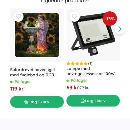
Lignende produkter
-13%
(1)
Lampe med
Solardrevet haveengel
Sol
bevægelsessensor 100W
med fuglebad og RGB
GAR
LED-belysning
hvid
På lager
På lager
P
69 kr.
79 kr.
119 kr.
109
Læg i kurv
Læg i kurv