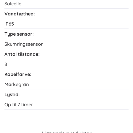
Solcelle
Vandtæthed:
IP65
Type sensor:
Skumringssensor
Antal tilstande:
8
Kabelfarve:
Mørkegrøn
Lystid:
Op til 7 timer