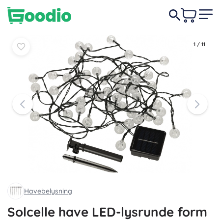
59 DKK
-17%
Læg i
Læg i
49 DKK
kurv
kurv
1
/
11
Havebelysning
Solcelle have LED-lysrunde form