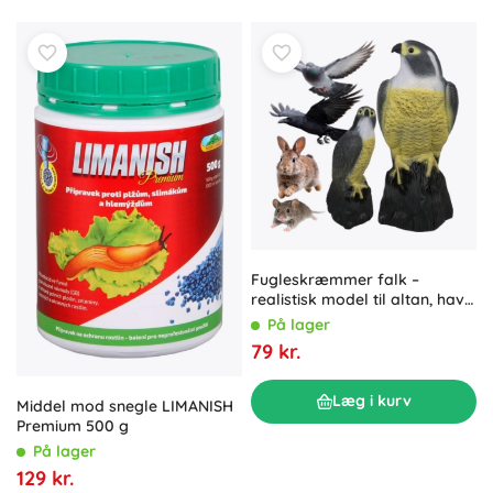
Fugleskræmmer falk –
realistisk model til altan, have
og frugtplantager
På lager
79 kr.
Læg i kurv
Middel mod snegle LIMANISH
Premium 500 g
På lager
129 kr.