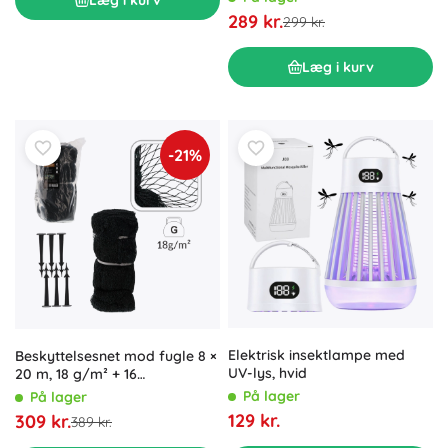
289 kr.
299 kr.
Læg i kurv
-21%
Elektrisk insektlampe med
Beskyttelsesnet mod fugle 8 ×
UV-lys, hvid
20 m, 18 g/m² + 16
plastpløkker
På lager
På lager
129 kr.
309 kr.
389 kr.