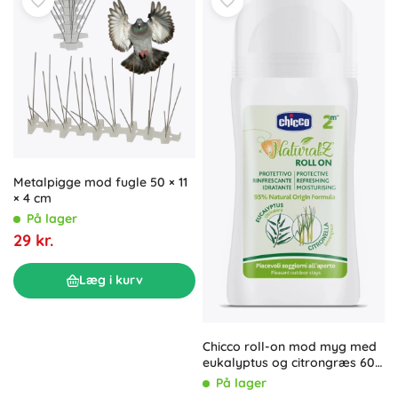
Metalpigge mod fugle 50 × 11
× 4 cm
På lager
29 kr.
Læg i kurv
Chicco roll-on mod myg med
eukalyptus og citrongræs 60
ml
På lager