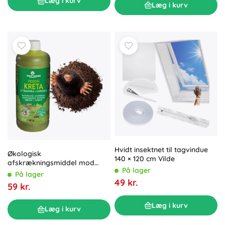
Læg i kurv
Læg i kurv
Hvidt insektnet til tagvindue
Økologisk
140 × 120 cm Vilde
afskrækningsmiddel mod
På lager
muldvarpe, markmus og
På lager
gnavere Bariera 1 l
49 kr.
59 kr.
Læg i kurv
Læg i kurv