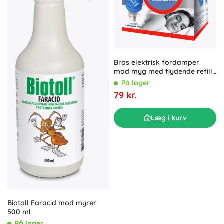
Bros elektrisk fordamper
mod myg med flydende refill
– 60 nætter
På lager
79 kr.
Læg i kurv
Biotoll Faracid mod myrer
500 ml
På lager