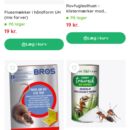
Rovfuglesilhuet –
klistermærker mod
Fluesmækker i håndform UH
fuglekollisioner med glas, sæt
(mix farver)
På lager
med 3 stk.
På lager
19 kr.
19 kr.
Læg i kurv
Læg i kurv