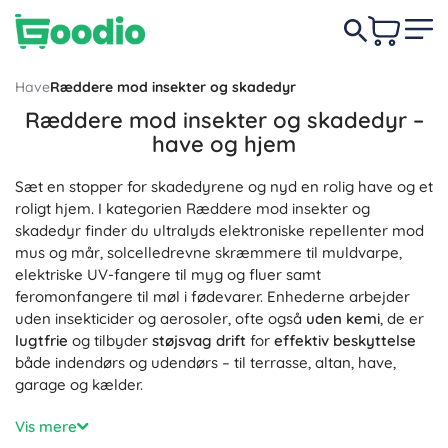
Have
Ræddere mod insekter og skadedyr
Ræddere mod insekter og skadedyr –
have og hjem
Sæt en stopper for skadedyrene og nyd en rolig have og et
roligt hjem. I kategorien Ræddere mod insekter og
skadedyr finder du ultralyds elektroniske repellenter mod
mus og mår, solcelledrevne skræmmere til muldvarpe,
elektriske UV-fangere til myg og fluer samt
feromonfangere til møl i fødevarer. Enhederne arbejder
uden insekticider og aerosoler, ofte også
uden kemi
, de er
lugtfrie
og tilbyder
støjsvag drift
for
effektiv beskyttelse
både indendørs og udendørs – til terrasse, altan, have,
garage og kælder.
Vælg efter type skadedyr og ønsket rækkevidde:
Vis mere
myggeafviser, mårskrækker til bil og loft, museafviser til