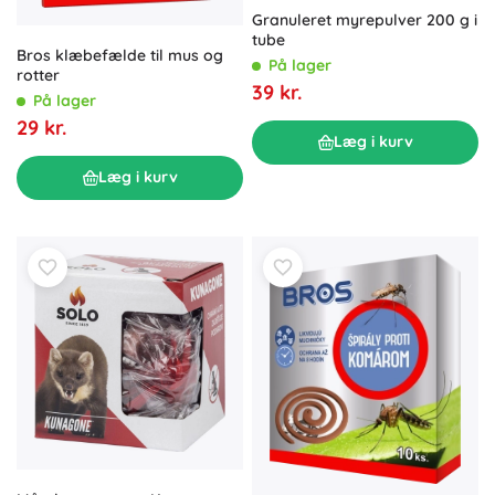
Granuleret myrepulver 200 g i
tube
Bros klæbefælde til mus og
På lager
rotter
39 kr.
På lager
29 kr.
Læg i kurv
Læg i kurv