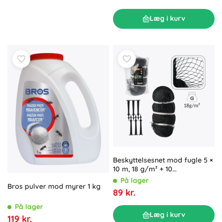
Læg i kurv
Beskyttelsesnet mod fugle 5 ×
10 m, 18 g/m² + 10
plastpløkker
På lager
Bros pulver mod myrer 1 kg
89 kr.
På lager
Læg i kurv
119 kr.