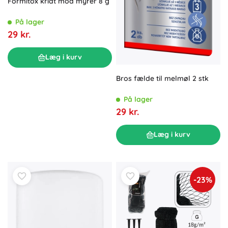
Formitox kridt mod myrer 8 g
På lager
29 kr.
Læg i kurv
Bros fælde til melmøl 2 stk
På lager
29 kr.
Læg i kurv
-23%