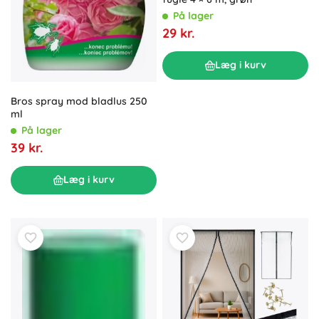
På lager
29 kr.
Læg i kurv
Bros spray mod bladlus 250
ml
På lager
39 kr.
Læg i kurv