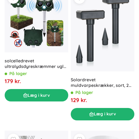
solcelledrevet
ultralydsdyreskræmmer ugle
med PIR-sensor og LED
På lager
Solardrevet
179 kr.
muldvarpeskrækker, sort, 2
stk.
På lager
Læg i kurv
129 kr.
Læg i kurv