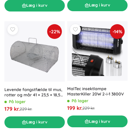
Læg i kurv
Læg i kurv
-22%
-14%
MalTec insektlampe
Levende fangstfælde til mus,
MasterKiller 20W 2-i-1 3800V
rotter og mår 41 × 23,5 × 18,5
cm
På lager
På lager
199 kr.
179 kr.
229 kr.
229 kr.
Læg i kurv
Læg i kurv