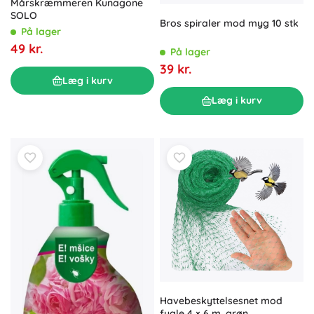
Mårskræmmeren Kunagone
SOLO
Bros spiraler mod myg 10 stk
På lager
49 kr.
På lager
39 kr.
Læg i kurv
Læg i kurv
Havebeskyttelsesnet mod
fugle 4 × 6 m, grøn