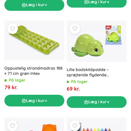
Læg i kurv
Læg i kurv
Oppustelig strandmadras 188
Lille badskildpadde –
× 71 cm grøn Intex
sprøjtende flydende
badelegetøj
På lager
På lager
79 kr.
69 kr.
Læg i kurv
Læg i kurv