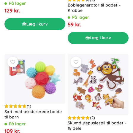
På lager
Boblegenerator til badet –
129 kr.
Krabbe
På lager
59 kr.
Læg i kurv
Læg i kurv
(1)
Sæt med teksturerede bolde
til børn
(2)
Skumdyrepuslespil til badet –
På lager
18 dele
109 kr.