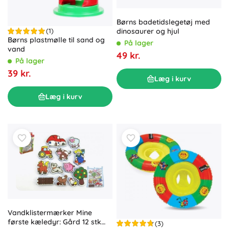
Børns badetidslegetøj med
dinosaurer og hjul
(1)
Børns plastmølle til sand og
På lager
vand
49 kr.
På lager
39 kr.
Læg i kurv
Læg i kurv
Vandklistermærker Mine
første kæledyr: Gård 12 stk
(3)