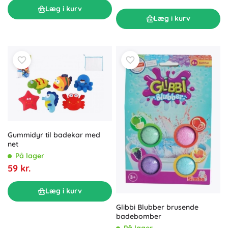
Læg i kurv
Læg i kurv
Gummidyr til badekar med
net
På lager
59 kr.
Læg i kurv
Glibbi Blubber brusende
badebomber
På lager