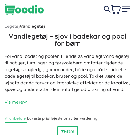
Legetøj
Vandlegetøj
Vandlegetøj – sjov i badekar og pool
for børn
Forvandl badet og poolen til endeløs vandleg! Vandlegetøj
til babyer, tumlinger og førskolebørn omfatter flydende
legetøj, sprøjtedyr, gummiander, både og ubåde – ideelle
badelegetøj til badekar, bruser og pool. Takket være de
iøjnefaldende farver og interaktive effekter er de
kreative
,
sjove
og understøtter den naturlige udforskning af vand.
Vandlegetøj og sensorisk vandlegetøj som vandmøller,
Vis mere
hældekopper, sigter, vandkander eller fiskesæt til at fange
små fisk træner
finmotorik
,
hånd-øje-koordination
og
Vi anbefaler
Laveste pris
Højeste pris
Efter vurdering
forståelsen af princippet
årsag–virkning
. Skum-puslespil og
badeklistermærker udvikler fantasien, mens bøger til vand
Filtre
og vandkridt inviterer til at være kreative under badet. Til