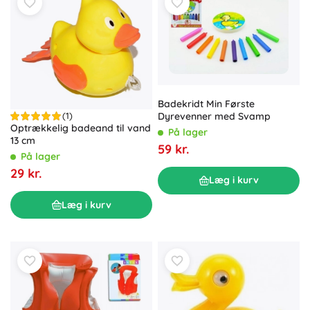
Badekridt Min Første
Dyrevenner med Svamp
(1)
Optrækkelig badeand til vand
På lager
13 cm
59 kr.
På lager
29 kr.
Læg i kurv
Læg i kurv