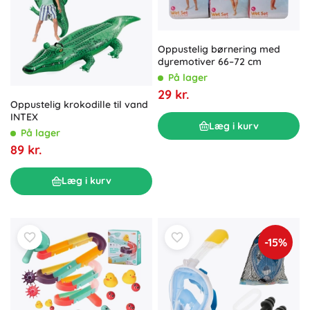
Oppustelig børnering med
dyremotiver 66–72 cm
På lager
29 kr.
Oppustelig krokodille til vand
INTEX
Læg i kurv
På lager
89 kr.
Læg i kurv
-15%