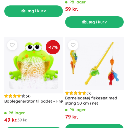
På lager
59 kr.
Læg i kurv
Læg i kurv
-17%
(3)
(4)
Børnelegetøj fiskesæt med
Boblegenerator til badet – Frø
stang 50 cm i net
På lager
På lager
79 kr.
49 kr.
59 kr.