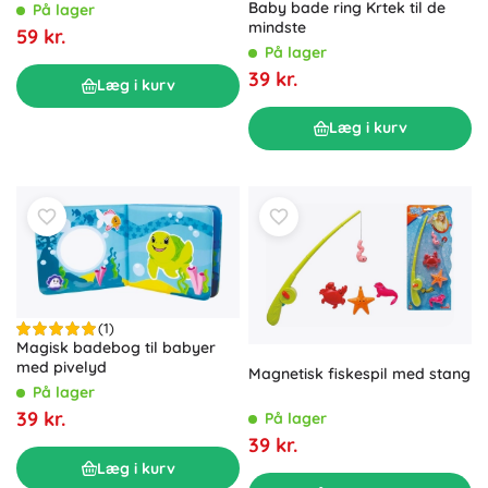
med net
Baby bade ring Krtek til de
På lager
mindste
59 kr.
På lager
39 kr.
Læg i kurv
Læg i kurv
(1)
Magisk badebog til babyer
med pivelyd
Magnetisk fiskespil med stang
På lager
39 kr.
På lager
39 kr.
Læg i kurv