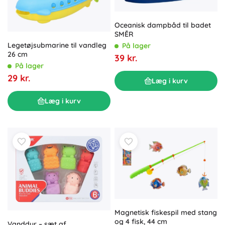
Oceanisk dampbåd til badet
SMĚR
Legetøjsubmarine til vandleg
På lager
26 cm
39 kr.
På lager
29 kr.
Læg i kurv
Læg i kurv
Magnetisk fiskespil med stang
og 4 fisk, 44 cm
Vanddyr – sæt af