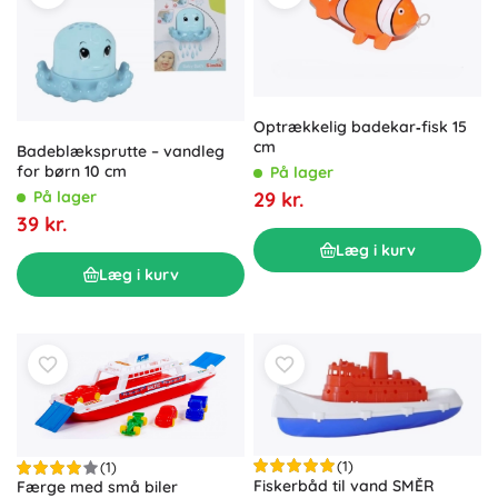
Optrækkelig badekar‑fisk 15
cm
Badeblæksprutte – vandleg
for børn 10 cm
På lager
På lager
29 kr.
39 kr.
Læg i kurv
Læg i kurv
(1)
(1)
Fiskerbåd til vand SMĚR
Færge med små biler