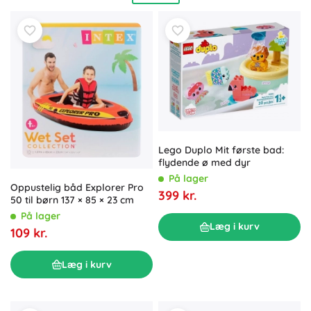
større børn er oppusteligt legetøj og vandpistoler perfekte
til actionfyldte lege i poolen. Praktik og sikkerhed først –
materialer som blød silikone, EVA-skum og kvalitetsplast er
BPA-fri
og uden ftalater, altså
sikre for børn
. Vandlegetøj
er
holdbart
,
let at rengøre
og ofte designet til at tørre
hurtigt og forblive
hygiejnisk
. Varianter 6m+, 12m+ og 3+
passer til badekar, bruser, havepool og strand; de
kompakte sæt er også praktiske på farten.
Lego Duplo Mit første bad:
flydende ø med dyr
På lager
Oppustelig båd Explorer Pro
399 kr.
50 til børn 137 × 85 × 23 cm
På lager
Læg i kurv
109 kr.
Læg i kurv