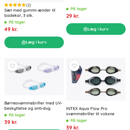
(2)
På lager
Sæt med gummi-ænder til
29 kr.
badekar, 3 stk.
På lager
49 kr.
Læg i kurv
Læg i kurv
Børnesvømmebriller med UV-
beskyttelse og anti‑dug
INTEX Aqua Flow Pro
svømmebriller til voksne
På lager
På lager
39 kr.
39 kr.