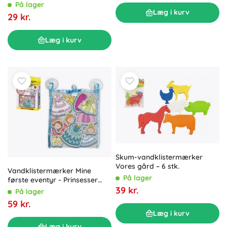
På lager
Læg i kurv
29 kr.
Læg i kurv
Skum-vandklistermærker
Vores gård – 6 stk.
Vandklistermærker Mine
På lager
første eventyr - Prinsesser
skummende sæt med net
39 kr.
På lager
59 kr.
Læg i kurv
Læg i kurv