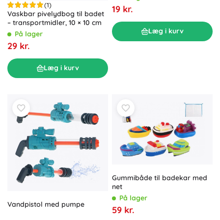
(1)
19 kr.
Vaskbar pivelydbog til badet
– transportmidler, 10 × 10 cm
Læg i kurv
På lager
29 kr.
Læg i kurv
Gummibåde til badekar med
net
På lager
Vandpistol med pumpe
59 kr.