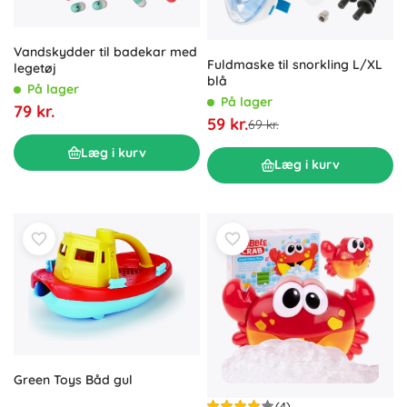
Vandskydder til badekar med
Fuldmaske til snorkling L/XL
legetøj
blå
På lager
På lager
79 kr.
59 kr.
69 kr.
Læg i kurv
Læg i kurv
Green Toys Båd gul
(4)