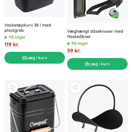
Vasketøjskurv 38 l med
plastgreb
Væghængt dåseknuser med
flaskeåbner
På lager
På lager
119 kr.
59 kr.
Læg i kurv
Læg i kurv