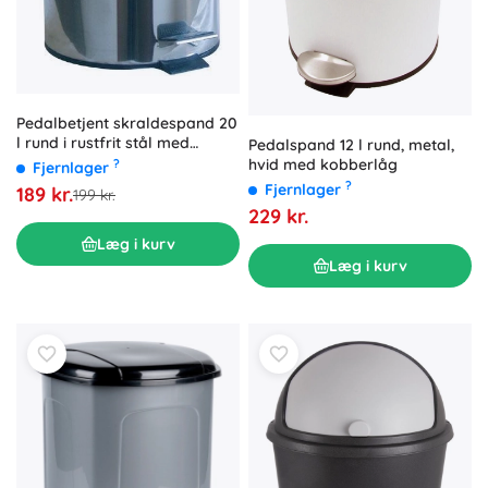
Pedalbetjent skraldespand 20
l rund i rustfrit stål med
Pedalspand 12 l rund, metal,
plastindsats
hvid med kobberlåg
?
Fjernlager
?
Fjernlager
189 kr.
199 kr.
229 kr.
Læg i kurv
Læg i kurv