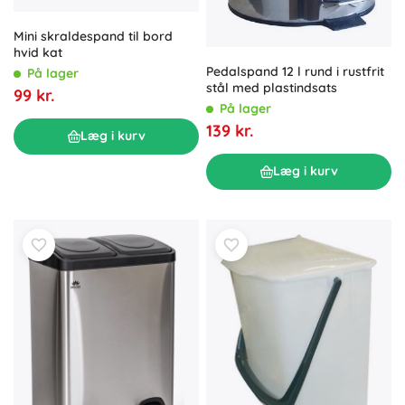
Mini skraldespand til bord
hvid kat
Pedalspand 12 l rund i rustfrit
På lager
stål med plastindsats
99 kr.
På lager
139 kr.
Læg i kurv
Læg i kurv