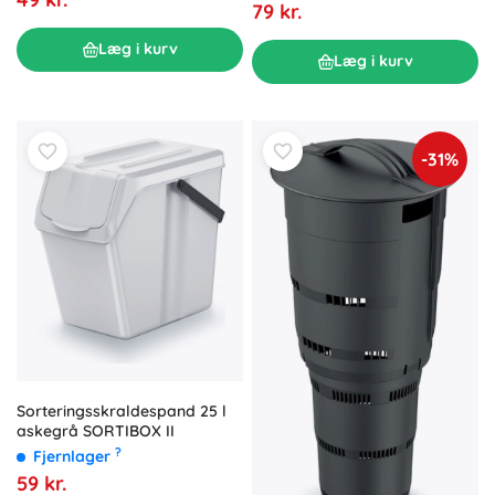
79 kr.
Læg i kurv
Læg i kurv
-31%
Sorteringsskraldespand 25 l
askegrå SORTIBOX II
?
Fjernlager
59 kr.