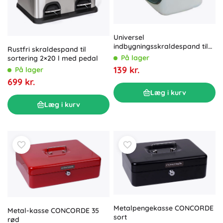
Universel
indbygningsskraldespand til
Rustfri skraldespand til
køkkenskab 8 l – hvid plast
På lager
sortering 2×20 l med pedal
139 kr.
På lager
699 kr.
Læg i kurv
Læg i kurv
Metalpengekasse CONCORDE
Metal-kasse CONCORDE 35
sort
rød