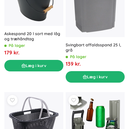
Askespand 20 l sort med låg
og træhåndtag
Svingbart affaldsspand 25 l,
På lager
grå
179 kr.
På lager
139 kr.
Læg i kurv
Læg i kurv