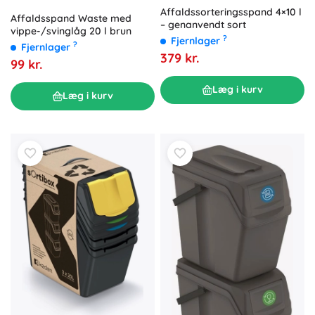
Affaldssorteringsspand 4×10 l
Affaldsspand Waste med
– genanvendt sort
vippe-/svinglåg 20 l brun
?
Fjernlager
?
Fjernlager
379 kr.
99 kr.
Læg i kurv
Læg i kurv