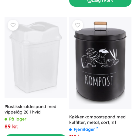
Læg i kurv
Plastikskraldespand med
vippe­låg 28 l hvid
Køkkenkompostspand med
På lager
kulfilter, metal, sort, 8 l
89 kr.
?
Fjernlager