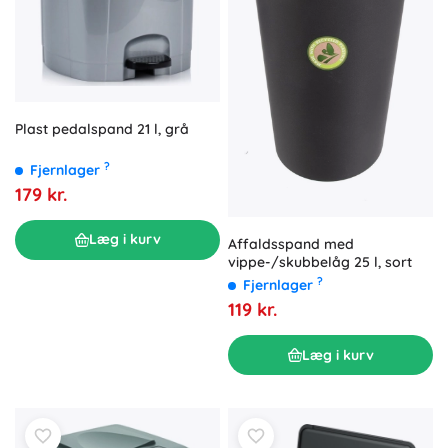
Plast pedalspand 21 l, grå
?
Fjernlager
179 kr.
Læg i kurv
Affaldsspand med
vippe-/skubbelåg 25 l, sort
?
Fjernlager
119 kr.
Læg i kurv