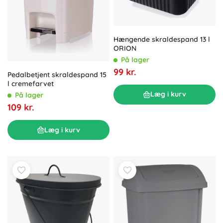
Hængende skraldespand 13 l
ORION
På lager
99 kr.
Pedalbetjent skraldespand 15
l cremefarvet
Læg i kurv
På lager
109 kr.
Læg i kurv