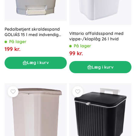
Pedalbetjent skraldespand
Vittario affaldsspand med
GOLIÁS 15 l med indvendig
vippe-/klaplåg 26 l hvid
indsats, rektangulær
På lager
På lager
199 kr.
99 kr.
Læg i kurv
Læg i kurv