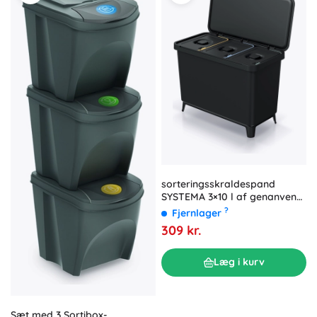
sorteringsskraldespand
SYSTEMA 3×10 l af genanvendt
plast, vægmonteret
?
Fjernlager
309 kr.
Læg i kurv
Sæt med 3 Sortibox-