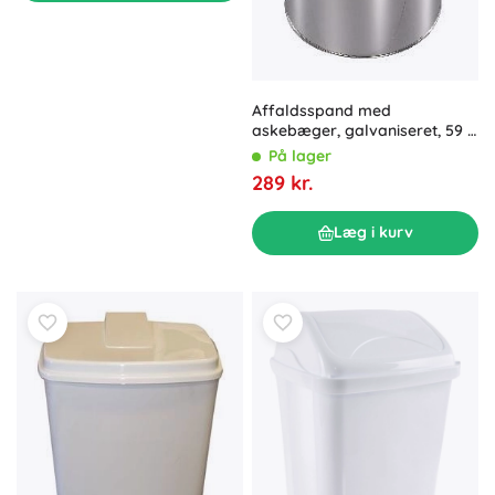
Affaldsspand med
askebæger, galvaniseret, 59 ×
24 cm
På lager
289 kr.
Læg i kurv