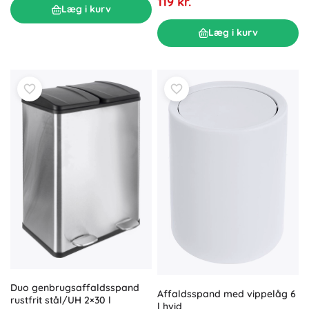
119 kr.
Læg i kurv
Læg i kurv
Duo genbrugsaffaldsspand
Affaldsspand med vippelåg 6
rustfrit stål/UH 2×30 l
l hvid