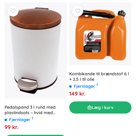
Kombikande til brændstof 6 l
+ 2,5 l til olie
?
Fjernlager
149 kr.
Pedalspand 3 l rund med
Læg i kurv
plastindsats – hvid med
kobberlåg
?
Fjernlager
99 kr.