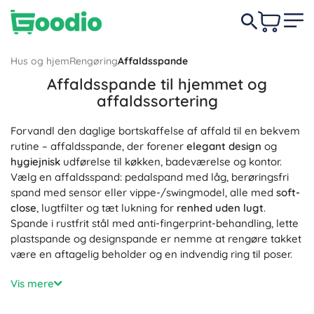
Hus og hjem
Rengøring
Affaldsspande
Affaldsspande til hjemmet og
affaldssortering
Forvandl den daglige bortskaffelse af affald til en bekvem
rutine – affaldsspande, der forener
elegant design
og
hygiejnisk
udførelse til køkken, badeværelse og kontor.
Vælg en affaldsspand: pedalspand med låg, berøringsfri
spand med sensor eller vippe-/swingmodel, alle med
soft-
close
, lugtfilter og tæt lukning for
renhed uden lugt
.
Spande i rustfrit stål med anti-fingerprint-behandling, lette
plastspande og designspande er nemme at rengøre takket
være en aftagelig beholder og en indvendig ring til poser.
Til affaldssortering er genbrugsspande med separate rum
Vis mere
(2-delte, 3-delte) og farvemarkerede låg ideelle. Vælg
volumen efter behov: 5 l og 10 l til badeværelse eller under