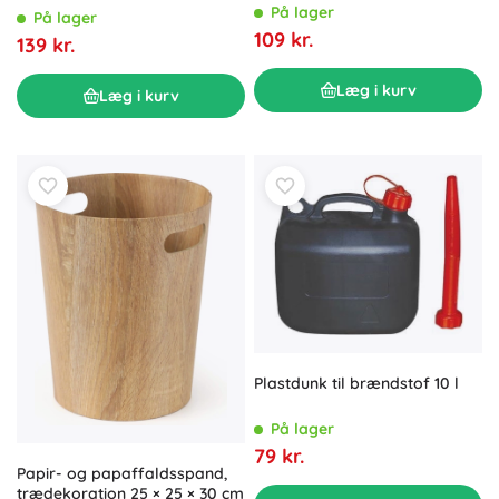
På lager
På lager
109 kr.
139 kr.
Læg i kurv
Læg i kurv
Plastdunk til brændstof 10 l
På lager
79 kr.
Papir- og papaffaldsspand,
trædekoration 25 × 25 × 30 cm