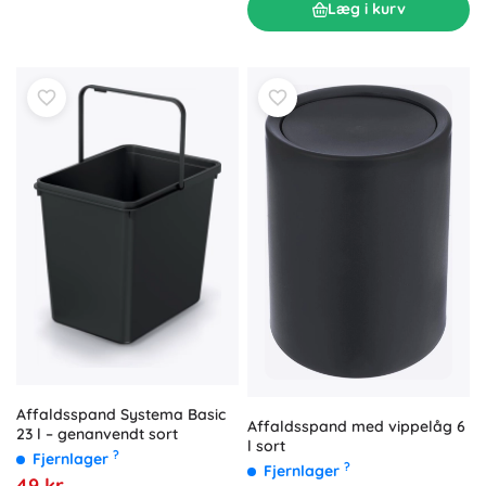
Læg i kurv
Affaldsspand Systema Basic
Affaldsspand med vippelåg 6
23 l – genanvendt sort
l sort
?
Fjernlager
?
Fjernlager
49 kr.