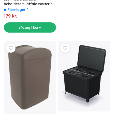
beholdere til affaldssortering,
grå sten, 3×25 l
?
Fjernlager
179 kr.
Læg i kurv