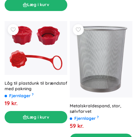
Læg i kurv
Låg til plastdunk til brændstof
med pakning
?
Fjernlager
19 kr.
Metalskraldespand, stor,
sølvfarvet
Læg i kurv
?
Fjernlager
59 kr.