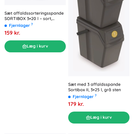
Sæt affaldssorteringsspande
SORTIBOX 3×20 l – sort,
Prosperplast
?
Fjernlager
159 kr.
Læg i kurv
Sæt med 3 affaldsspande
Sortibox II, 3×25 l, grå sten
?
Fjernlager
179 kr.
Læg i kurv