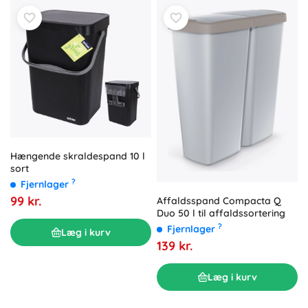
Hængende skraldespand 10 l
sort
?
Fjernlager
99 kr.
Affaldsspand Compacta Q
Duo 50 l til affaldssortering
?
Fjernlager
Læg i kurv
139 kr.
Læg i kurv