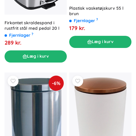
Plastisk vasketøjskurv 55 l
brun
?
Fjernlager
Firkantet skraldespand i
179 kr.
rustfrit stål med pedal 20 l
?
Fjernlager
Læg i kurv
289 kr.
Læg i kurv
-6%