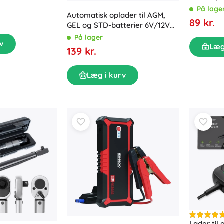
USAMS CC
På lage
Automatisk oplader til AGM,
89 kr.
GEL og STD-batterier 6V/12V
med LED-display
På lager
v
Læg
139 kr.
Læg i kurv
Lader til