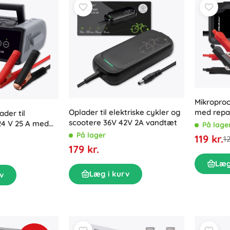
Mikroproc
Oplader til elektriske cykler og
med repar
ader til
scootere 36V 42V 2A vandtæt
AGM-, GE
/24 V 25 A med
På lage
batterie
ion – Qoltec
På lager
119 kr.
12
179 kr.
Læg
Læg i kurv
v