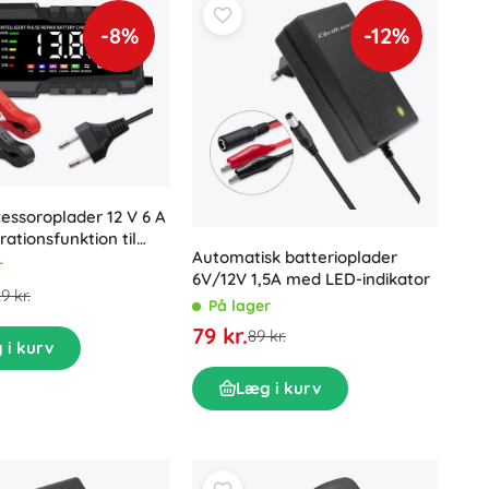
-8%
-12%
essoroplader 12 V 6 A
ationsfunktion til
Automatisk batterioplader
L- og LiFePO4-
r
6V/12V 1,5A med LED-indikator
r med LCD
9 kr.
På lager
79 kr.
89 kr.
 i kurv
Læg i kurv