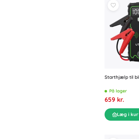
Puslespil
Starthjælp til b
På lager
659 kr.
Læg i kur