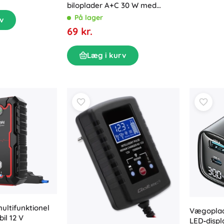
biloplader A+C 30 W med
hurtig opladning
På lager
v
69 kr.
Læg i kurv
ultifunktionel
Vægopla
bil 12 V
LED‑disp