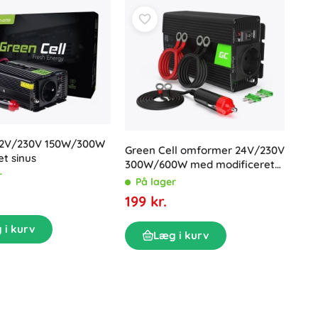
 12V/230V 150W/300W
Green Cell omformer 24V/230V
et sinus
300W/600W med modificeret
r
sinus
På lager
199 kr.
 i kurv
Læg i kurv