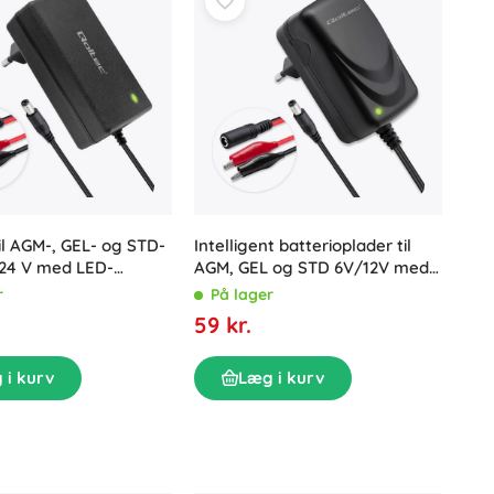
Intelligent batterioplader til
il AGM-, GEL- og STD-
AGM, GEL og STD 6V/12V med
 24 V med LED-
LED-indikator, 6 W, stik 5,5×2,1
 og 1,8 m kabel
På lager
r
mm, kabel 1,8 m
59 kr.
Læg i kurv
 i kurv