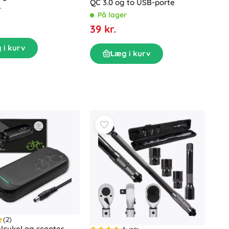
QC 3.0 og to USB-porte
229, sort
r
På lager
39 kr.
 i kurv
Læg i kurv
(2)
 elcykel og scooter