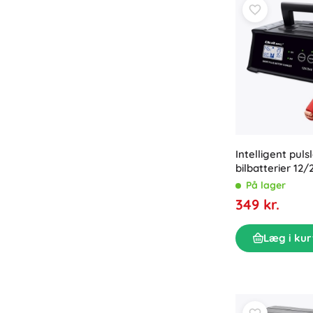
Intelligent pulsl
bilbatterier 12
LCD og reparat
På lager
349 kr.
Læg i kur