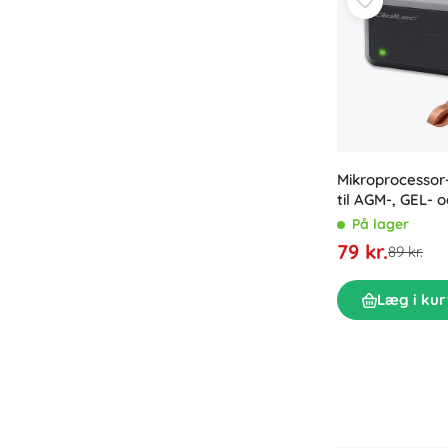
Mikroprocessor-
til AGM-, GEL- 
– 6-trins oplad
På lager
79 kr.
89 kr.
Læg i kur