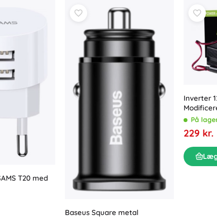
Inverter
Modificer
På lage
229 kr.
Læg
SAMS T20 med
Baseus Square metal