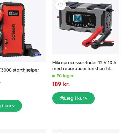
Mikroprocessor-lader 12 V 10 A
med reparationsfunktion til
T3000 starthjælper
AGM, GEL og LiFePO4 batterier
På lager
med LCD
189 kr.
r
Læg i kurv
 i kurv