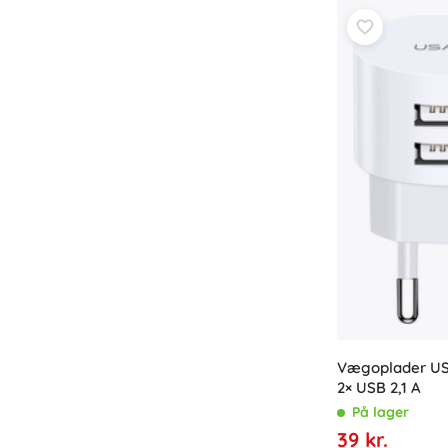
Vægoplader U
2× USB 2,1 A
På lager
39 kr.