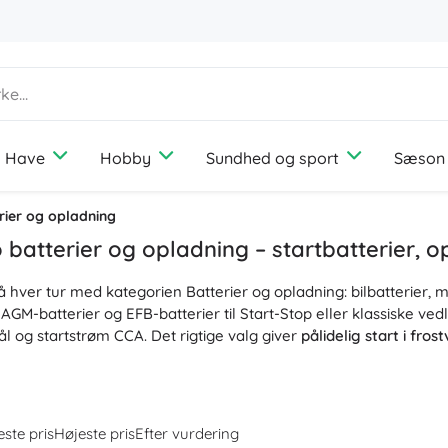
Have
Hobby
Sundhed og sport
Sæson
Hjem
Underholdning
Selskabsspil
Havemøbler
Fotografering
Udendørs udstyr
Ferie
Dyreartikler
rier og opladning
Diffusorer og dufte
Medier
Turistudstyr
Rejser
Hunde
batterier og opladning – startbatterier, o
Opbevaring og organisering af vasketøj
Spilkonsoller
Camping
Katte
på hver tur med kategorien Batterier og opladning: bilbatterier, m
Belysning
Droner
Fiskeri
Fugle
Syning og hækling
GM-batterier og EFB-batterier til Start-Stop eller klassiske vedli
Beskyttelse og sikkerhed
Projektorer
Svampejagt
Gnavere
ål og startstrøm CCA. Det rigtige valg giver
pålidelig start i frost
Termometre og vejrstationer
Elektriske køretøjer
lbyder vi smarte opladere til bilbatterier og vedligeholdelsesla
+
Vis mere
Bøger
Stole, hængekøjer og liggestole
Bryllup
stande, vintertilstand, recond og desulfatering. Funktioner so
Bærbare computere
ensation og hurtigkoblinger sikrer
sikker opladning
,
hurtig ge
ste pris
Højeste pris
Efter vurdering
re til diagnostik af akkumulatorens og generatorens tilstand. U
Arbejdsrum og kontor
Byggesæt og puslespil
Gavekort