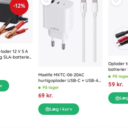
-12%
lader 12 V 5 A
og SLA-batterier
ning
Oplader t
batterier
Maxlife MXTC-06-20AC
indikator
På lage
hurtigoplader USB-C + USB-A
59 kr.
v
20 W med USB-C/USB-C-kabel
På lager
69 kr.
Læg
Læg i kurv