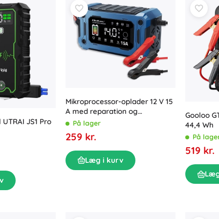
Mikroprocessor-oplader 12 V 15
A med reparation og
Gooloo G
vedligeholdelse, LCD, til AGM,
il UTRAI JS1 Pro
På lager
44,4 Wh
GEL og LiFePO4
259 kr.
På lage
519 kr.
Læg i kurv
Læg
v