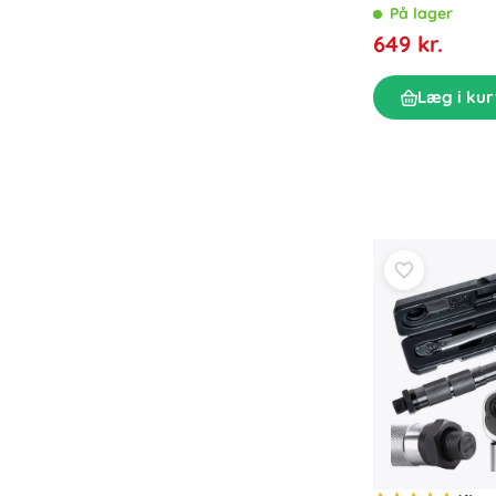
På lager
649 kr.
Læg i kur