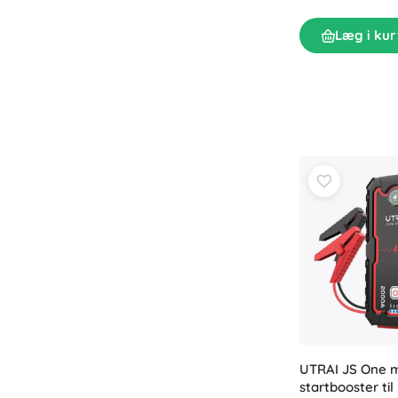
Læg i kur
UTRAI JS One m
startbooster til 