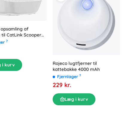
l opsamling af
 til CatLink Scooper
e – Hvid
?
ger
Rojeco lugtfjerner til
 i kurv
kattebakke 4000 mAh
?
Fjernlager
229 kr.
Læg i kurv