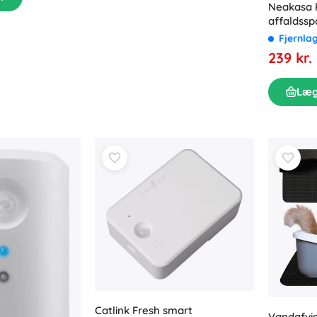
Neakasa 
affaldss
Fjernla
239 kr.
Læg
Catlink Fresh smart
Vandafvi