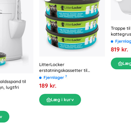
Trappe ti
kattegrus
kattebakk
Fjernla
819 kr.
Læg
LitterLocker
erstatningskassetter til
kattebakke-affaldsspand (3
?
Fjernlager
aldsspand til
stk.)
189 kr.
n, lugtfri
Læg i kurv
v