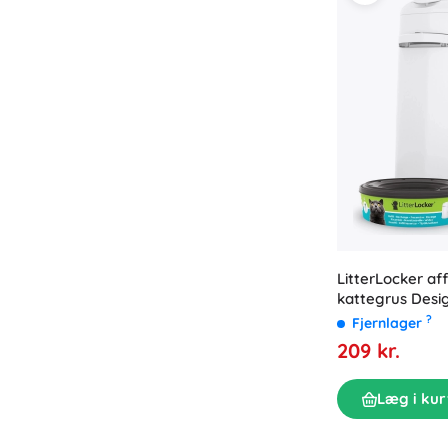
LitterLocker aff
kattegrus Desig
?
Fjernlager
209 kr.
Læg i kur