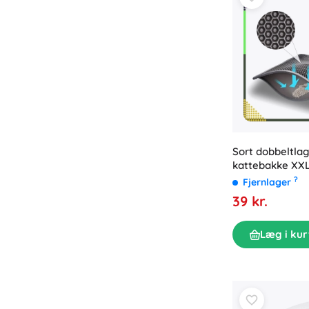
Sort dobbeltlag
kattebakke XXL
?
Fjernlager
39 kr.
Læg i kur