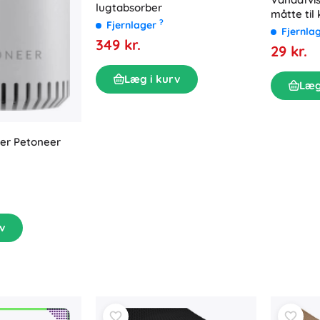
lugtabsorber
måtte til
?
Fjernlager
cm
Fjernla
349 kr.
29 kr.
Læg i kurv
Læg
ner Petoneer
v