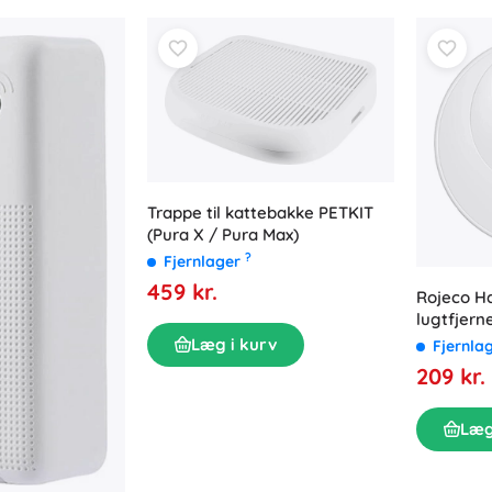
Trappe til kattebakke PETKIT
(Pura X / Pura Max)
?
Fjernlager
459 kr.
Rojeco H
lugtfjer
Læg i kurv
Fjernla
209 kr.
Læg