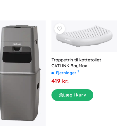
Trappetrin til kattetoilet
CATLINK BayMax
?
Fjernlager
419 kr.
Læg i kurv