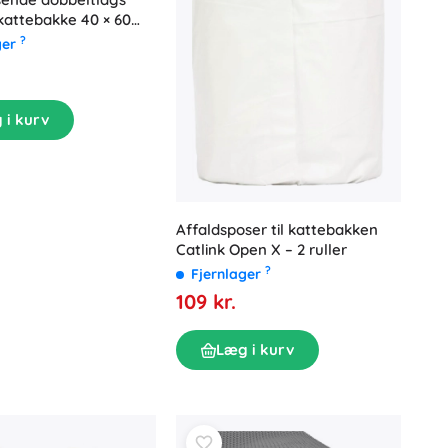
 kattebakke 40 × 60
?
ger
 i kurv
Affaldsposer til kattebakken
Catlink Open X – 2 ruller
?
Fjernlager
109 kr.
Læg i kurv