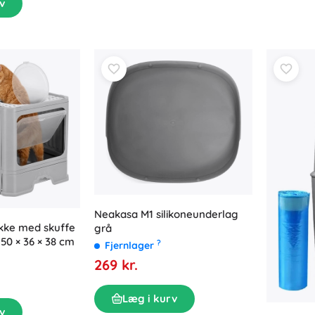
v
Neakasa M1 silikoneunderlag
kke med skuffe
grå
 50 × 36 × 38 cm
?
Fjernlager
269 kr.
Læg i kurv
v