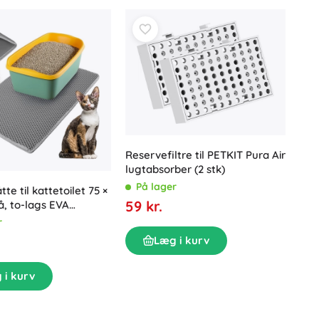
rt
og
hurtig vedligeholdelse
. Praktisk tilbehør som skovl
Tilbehør til håndvask
Dekorationer
lduftende
.
Toilettilbehør
Tilbehør til badekar og brusebad
Figurer
Badeltekstiler
Reservefiltre til PETKIT Pura Air
lugtabsorber (2 stk)
På lager
te til kattetoilet 75 ×
Dukker og babydukker
59 kr.
å, to-lags EVA
mb
r
Læg i kurv
Bøger
 i kurv