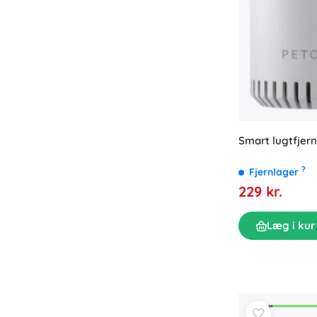
Smart lugtfjer
?
Fjernlager
229 kr.
Læg i kur