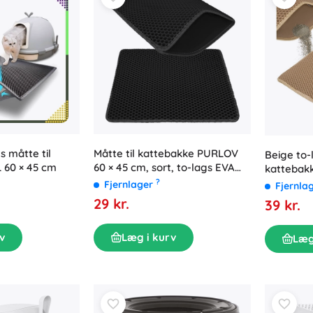
Måtte til kattebakke PURLOV
s måtte til
Beige to-
60 × 45 cm, sort, to-lags EVA
 60 × 45 cm
kattebakk
honeycomb
?
Fjernlager
Fjernla
29 kr.
39 kr.
Læg i kurv
v
Læg