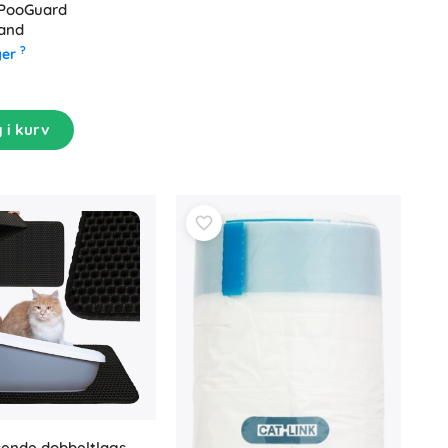
PooGuard
pand
?
ger
 i kurv
sende dobbeltlags