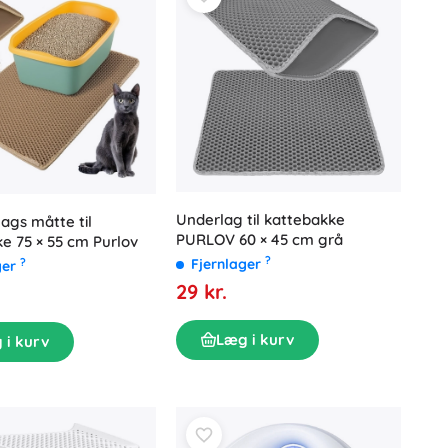
Underlag til kattebakke
lags måtte til
PURLOV 60 × 45 cm grå
e 75 × 55 cm Purlov
?
?
Fjernlager
ger
29 kr.
Læg i kurv
 i kurv