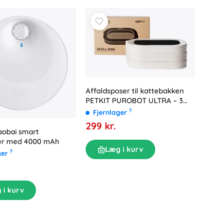
Affaldsposer til kattebakken
PETKIT PUROBOT ULTRA – 3
stk.
?
Fjernlager
299 kr.
aobai smart
ner med 4000 mAh
Læg i kurv
?
ger
 i kurv