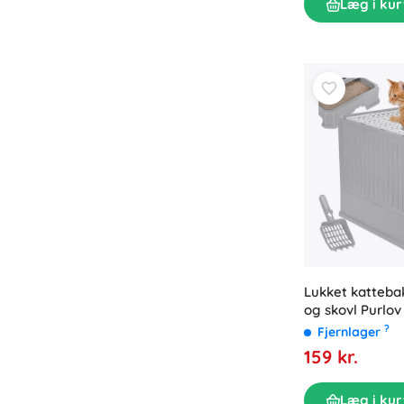
Læg i kur
Puslespil
Lukket katteba
og skovl Purlov
?
Fjernlager
159 kr.
Læg i kur