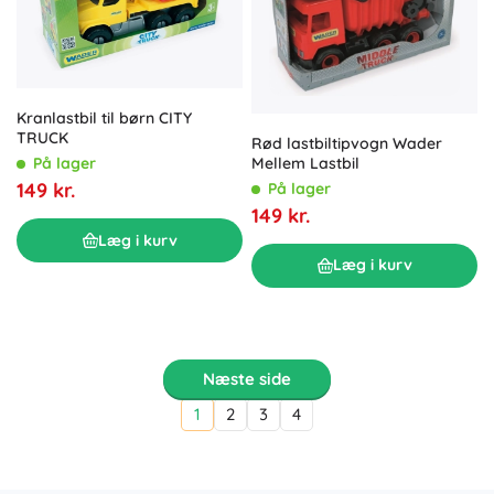
Kranlastbil til børn CITY
TRUCK
Rød lastbiltipvogn Wader
Mellem Lastbil
På lager
149 kr.
På lager
149 kr.
Læg i kurv
Læg i kurv
Næste side
1
2
3
4