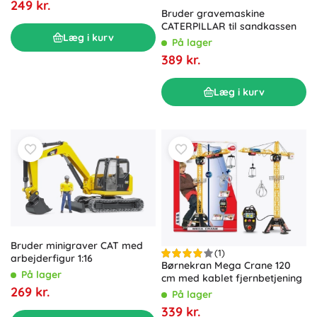
249 kr.
Bruder gravemaskine
CATERPILLAR til sandkassen
Læg i kurv
På lager
389 kr.
Læg i kurv
Bruder minigraver CAT med
(1)
arbejderfigur 1:16
Børnekran Mega Crane 120
På lager
cm med kablet fjernbetjening
269 kr.
På lager
339 kr.