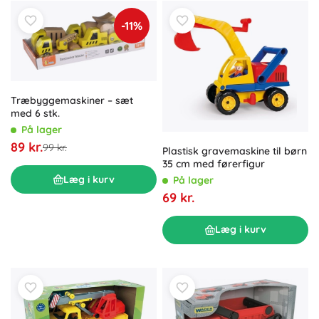
-11%
Træbyggemaskiner – sæt
med 6 stk.
På lager
89 kr.
99 kr.
Plastisk gravemaskine til børn
35 cm med førerfigur
Læg i kurv
På lager
69 kr.
Læg i kurv