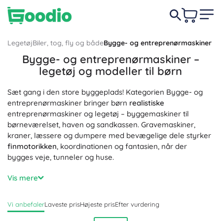
Legetøj
Biler, tog, fly og både
Bygge- og entreprenørmaskiner
Bygge- og entreprenørmaskiner –
legetøj og modeller til børn
Sæt gang i den store byggeplads! Kategorien Bygge- og
entreprenørmaskiner bringer børn
realistiske
entreprenørmaskiner og legetøj – byggemaskiner til
børneværelset, haven og sandkassen. Gravemaskiner,
kraner, læssere og dumpere med bevægelige dele styrker
finmotorikken
, koordinationen og fantasien, når der
bygges veje, tunneler og huse.
Vælg plastikbyggemaskiner til sandkassen,
robuste
Vis mere
modeller til udendørs brug eller detaljerede
metalmodeller i skala 1:16 og 1:50 af
sikre
og
Vi anbefaler
Laveste pris
Højeste pris
Efter vurdering
sundhedsvenlige materialer. Fjernstyrede
entreprenørmaskiner (RC) imponerer med lys, lyde og