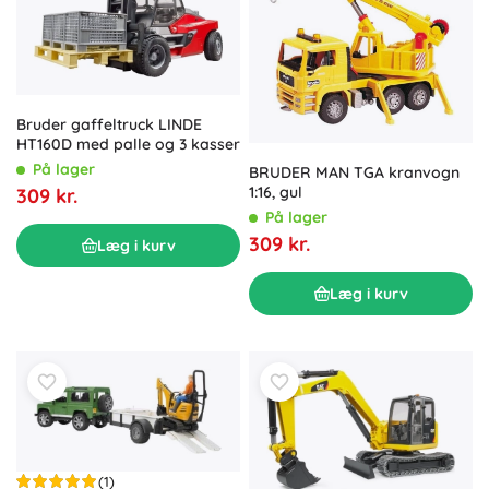
Bruder gaffeltruck LINDE
HT160D med palle og 3 kasser
På lager
BRUDER MAN TGA kranvogn
1:16, gul
309 kr.
På lager
309 kr.
Læg i kurv
Læg i kurv
(1)