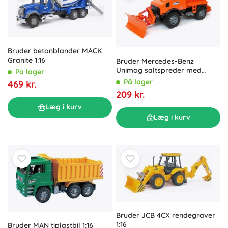
Bruder betonblander MACK
Granite 1:16
Bruder Mercedes-Benz
Unimog saltspreder med
På lager
sneplov
På lager
469 kr.
209 kr.
Læg i kurv
Læg i kurv
Bruder JCB 4CX rendegraver
1:16
Bruder MAN tiplastbil 1:16