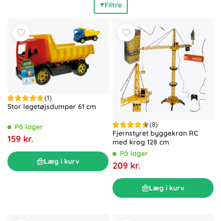
Filtre
funktionelle
elementer: åbnelad, teleskoparm, drejetårn,
gummibælter og affjedring; enklere legetøj er ideelt til
børn fra 3+, mens mere avancerede RC-maskiner passer til
de ældre bygmestre. Det brede udvalg omfatter
byggemaskiner til børn og modeller af
entreprenørmaskiner: gravere og rendegravere (bælte- og
hjulgravere), læssere, bulldozere, vejvalser,
betonblandere, dumpere og tipbiler, trækkere samt kraner
med krog – byggemaskiner til både indendørs og udendørs
(1)
leg. Der findes også sæt med byggeudstyr, trafikskilte,
Stor legetøjsdumper 61 cm
kegler og figurer, så legen bliver
endnu mere realistisk
,
(8)
variabel
og langvarigt
underholdende
. Bygge- og
På lager
Fjernstyret byggekran RC
entreprenørmaskiner glæder både drenge og piger, der
159 kr.
med krog 128 cm
elsker modeller, byggeri og rolleleg på en ægte
På lager
byggeplads.
Læg i kurv
209 kr.
Læg i kurv