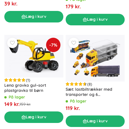
39 kr.
179 kr.
Læg i kurv
Læg i kurv
-7%
(1)
(8)
Lena gravko gul–sort
Sæt: lastbiltrækker med
plastgravko til børn
transporter og 6
På lager
byggemaskiner
På lager
149 kr.
159 kr.
119 kr.
Læg i kurv
Læg i kurv