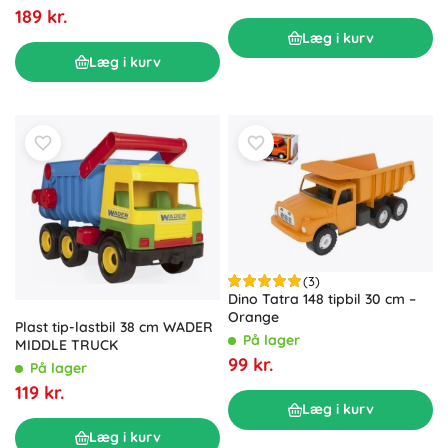
189 kr.
Læg i kurv
Læg i kurv
(3)
Dino Tatra 148 tipbil 30 cm –
Orange
Plast tip-lastbil 38 cm WADER
På lager
MIDDLE TRUCK
99 kr.
På lager
119 kr.
Læg i kurv
Læg i kurv