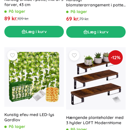
farver, 43 cm
blomsterarrangement i potte
43 cm, farvemix
På lager
På lager
89 kr.
69 kr.
109 kr.
79 kr.
Læg i kurv
Læg i kurv
-12%
Kunstig efeu med LED-lys
Hængende planteholder med
Gardlov
3 hylder LOFT ModernHome
På lager
På lager