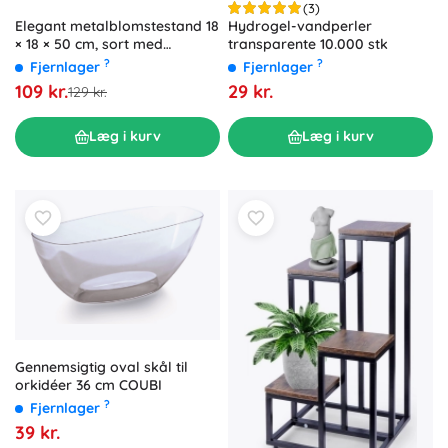
(3)
Elegant metalblomstestand 18
Hydrogel-vandperler
× 18 × 50 cm, sort med
transparente 10.000 stk
guldfarvede ben
?
?
Fjernlager
Fjernlager
109 kr.
29 kr.
129 kr.
Læg i kurv
Læg i kurv
Gennemsigtig oval skål til
orkidéer 36 cm COUBI
?
Fjernlager
39 kr.