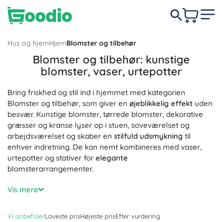
Hus og hjem
Hjem
Blomster og tilbehør
Blomster og tilbehør: kunstige
blomster, vaser, urtepotter
Bring friskhed og stil ind i hjemmet med kategorien
Blomster og tilbehør, som giver en
øjeblikkelig effekt
uden
besvær. Kunstige blomster, tørrede blomster, dekorative
græsser og kranse lyser op i stuen, soveværelset og
arbejdsværelset og skaber en
stilfuld udsmykning
til
enhver indretning. De kan nemt kombineres med vaser,
urtepotter og stativer for
elegante
blomsterarrangementer.
Kunstige blomster imponerer med et
realistisk udseende
,
Vis mere
farveægthed og
lang levetid
– uden vanding, uden drys og
uden pollen. Vaser og urtepotter i glas, keramik, beton eller
Vi anbefaler
Laveste pris
Højeste pris
Efter vurdering
metal fås i forskellige størrelser og farver, inklusive