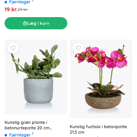
?
Fjernlager
19 kr.
29 kr.
Læg i kurv
Kunstig grøn plante i
Kunstig fuchsia i betonpotte
betonurtepotte 20 cm
21,5 cm
GREENERY
?
Fjernlager