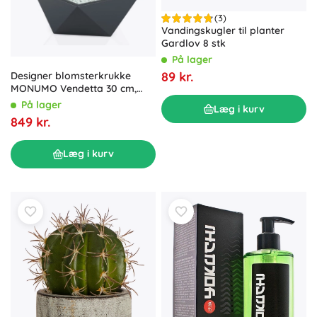
(3)
Vandingskugler til planter
Gardlov 8 stk
På lager
89 kr.
Designer blomsterkrukke
MONUMO Vendetta 30 cm,
antracit
På lager
Læg i kurv
849 kr.
Læg i kurv