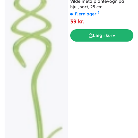
Vilde metalplantevogn på
hjul, sort, 25 cm
?
Fjernlager
39 kr.
Læg i kurv