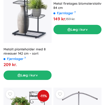
Metal firetages blomsterstativ
84 cm
?
Fjernlager
149 kr.
159 kr.
Læg i kurv
Metalt planteholder med 8
niveauer 142 cm – sort
?
Fjernlager
209 kr.
Læg i kurv
-11%