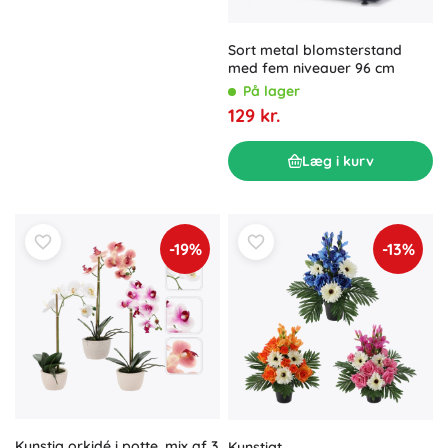
Sort metal blomsterstand
med fem niveauer 96 cm
På lager
129 kr.
Læg i kurv
-19%
-13%
Kunstig orkidé i potte, mix af 3
Kunstigt