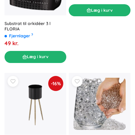
Læg i kurv
Substrat til orkidéer 3 l
FLORIA
?
Fjernlager
49 kr.
Læg i kurv
-16%