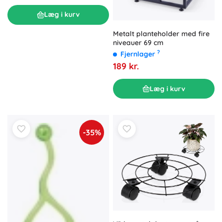
Læg i kurv
Metalt planteholder med fire
niveauer 69 cm
?
Fjernlager
189 kr.
Læg i kurv
-35%