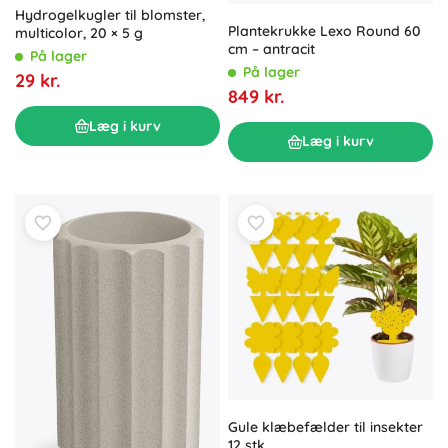
Hydrogelkugler til blomster,
Plantekrukke Lexo Round 60
multicolor, 20 × 5 g
cm – antracit
På lager
På lager
29 kr.
849 kr.
Læg i kurv
Læg i kurv
Gule klæbefælder til insekter
12 stk