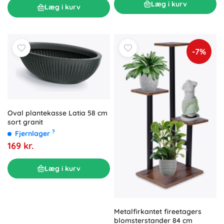
Læg i kurv
Læg i kurv
-7%
Oval plantekasse Latia 58 cm
sort granit
?
Fjernlager
169 kr.
Læg i kurv
Metalfirkantet fireetagers
blomsterstander 84 cm