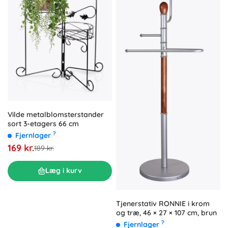
Vilde metalblomsterstander
sort 3-etagers 66 cm
?
Fjernlager
169 kr.
189 kr.
Læg i kurv
Tjenerstativ RONNIE i krom
og træ, 46 × 27 × 107 cm, brun
?
Fjernlager