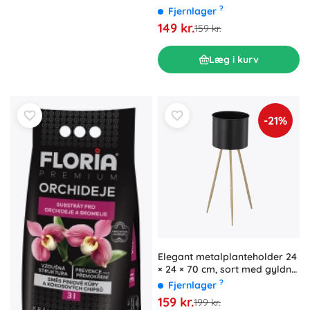
?
Fjernlager
149 kr.
159 kr.
Læg i kurv
-21%
Elegant metalplanteholder 24
× 24 × 70 cm, sort med gyldne
ben
?
Fjernlager
159 kr.
199 kr.