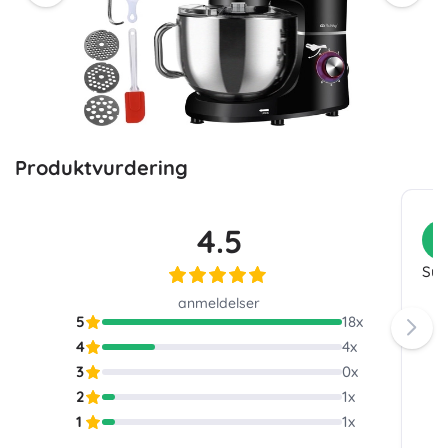
Produktvurdering
4.5
K
Sup
anmeldelser
5
18
x
4
4
x
3
0
x
2
1
x
1
1
x