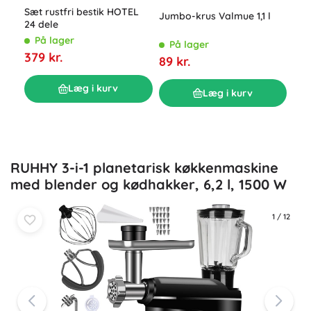
Sæt rustfri bestik HOTEL
Jumbo-krus Valmue 1,1 l
24 dele
Sili
muf
På lager
På lager
379 kr.
P
89 kr.
79 
Læg i kurv
Læg i kurv
RUHHY 3-i-1 planetarisk køkkenmaskine
med blender og kødhakker, 6,2 l, 1500 W
1
/
12