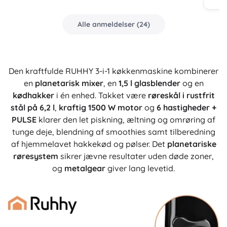
Alle anmeldelser
(
24
)
Den kraftfulde RUHHY 3-i-1 køkkenmaskine kombinerer
en
planetarisk mixer
, en
1,5 l glasblender
og en
kødhakker
i én enhed. Takket være
røreskål i rustfrit
stål på 6,2 l
,
kraftig 1500 W motor
og
6 hastigheder +
PULSE
klarer den let piskning, æltning og omrøring af
tunge deje, blendning af smoothies samt tilberedning
af hjemmelavet hakkekød og pølser. Det
planetariske
røresystem
sikrer jævne resultater uden døde zoner,
og
metalgear
giver lang levetid.