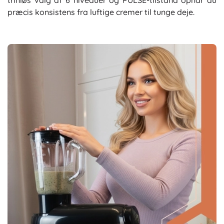
trinløs valg af 6 niveauer og PULSE-tilstand opnår du
præcis konsistens fra luftige cremer til tunge deje.