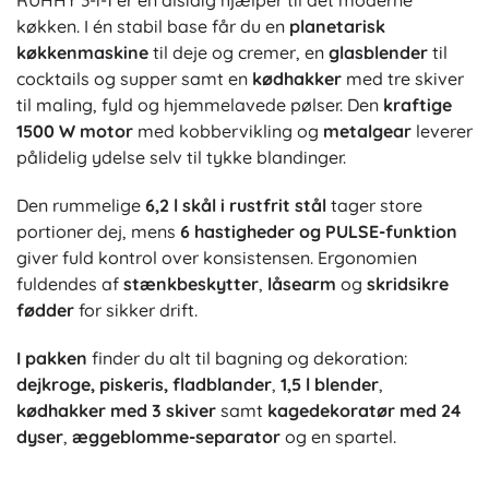
RUHHY 3-i-1 er en alsidig hjælper til det moderne
køkken. I én stabil base får du en
planetarisk
køkkenmaskine
til deje og cremer, en
glasblender
til
cocktails og supper samt en
kødhakker
med tre skiver
til maling, fyld og hjemmelavede pølser. Den
kraftige
1500 W motor
med kobbervikling og
metalgear
leverer
pålidelig ydelse selv til tykke blandinger.
Den rummelige
6,2 l skål i rustfrit stål
tager store
portioner dej, mens
6 hastigheder og PULSE-funktion
giver fuld kontrol over konsistensen. Ergonomien
fuldendes af
stænkbeskytter
,
låsearm
og
skridsikre
fødder
for sikker drift.
I pakken
finder du alt til bagning og dekoration:
dejkroge, piskeris, fladblander
,
1,5 l blender
,
kødhakker med 3 skiver
samt
kagedekoratør med 24
dyser
,
æggeblomme-separator
og en spartel.