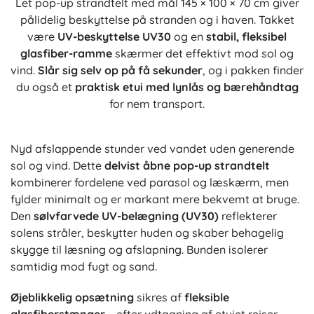
Let pop-up strandtelt med mål 145 × 100 × 70 cm giver
pålidelig beskyttelse på stranden og i haven. Takket
være
UV-beskyttelse UV30
og en
stabil, fleksibel
glasfiber-ramme
skærmer det effektivt mod sol og
vind.
Slår sig selv op på få sekunder
, og i pakken finder
du også et
praktisk etui med lynlås og bærehåndtag
for nem transport.
Nyd afslappende stunder ved vandet uden generende
sol og vind. Dette
delvist åbne pop-up strandtelt
kombinerer fordelene ved parasol og læskærm, men
fylder minimalt og er markant mere bekvemt at bruge.
Den
sølvfarvede UV-belægning (UV30)
reflekterer
solens stråler, beskytter huden og skaber behagelig
skygge til læsning og afslapning. Bunden isolerer
samtidig mod fugt og sand.
Øjeblikkelig opsætning
sikres af
fleksible