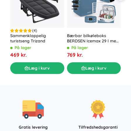
(4)
Bærbar bilkøleboks
Sammenklappelig
Opp
BERDSEN Icemax 29 l med
turistseng Trizand
enk
ECO-tilstand – blå
42 
På lager
På lager
P
ele
769 kr.
469 kr.
359
Læg i kurv
Læg i kurv
Gratis levering
Tilfredshedsgaranti