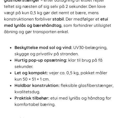
glasfiberstænger
– efter udtagning af etuiet rejser
teltet sig næsten af sig selv på 2 sekunder. Den lave
vægt på kun 0,5 kg gør det nemt at bære, mens
konstruktionen forbliver
stabil
. Der medfølger et
etui
med lynlås og bærehåndtag
, som forhindrer utilsigtet
åbning og gør transporten enkel.
Beskyttelse mod sol og vind:
UV30-belægning,
skygge og privatliv på stranden.
Hurtig pop-up opsætning:
klar til brug på få
sekunder.
Let og kompakt:
vejer ca. 0,5 kg, pakket måler
kun 50 × 51 × 1 cm.
Holdbar konstruktion:
fleksible glasfiberstænger,
kvalitetsdug.
Praktisk tilbehør:
etui med lynlås og håndtag for
komfortabel bæring.