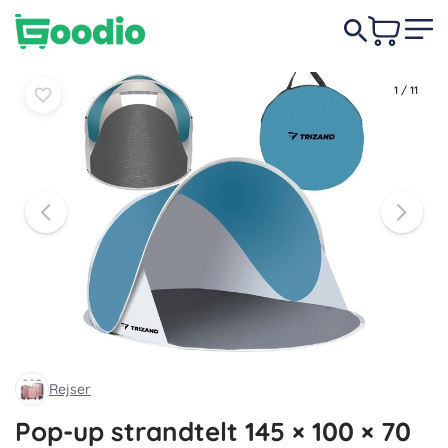
159 DKK
-19%
Læg i
Læg i
129 DKK
kurv
kurv
1
/
11
Rejser
Pop-up strandtelt 145 × 100 × 70