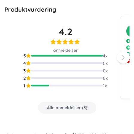
Produktvurdering
4.2
K
le
n
anmeldelser
e
5
4
x
i
4
0
x
s
3
0
x
f
2
0
x
1
1
x
Alle anmeldelser
(
5
)