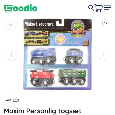
Læg i
Læg i
119 DKK
kurv
kurv
1
/
2
Tog
Maxim Personlig togsæt