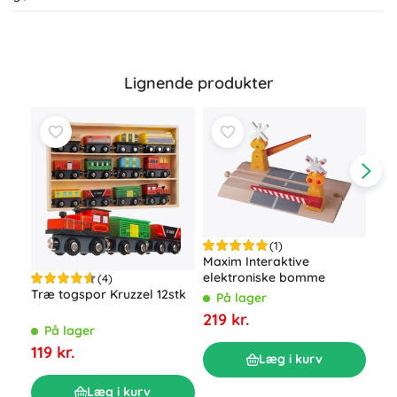
Lignende produkter
(1)
Maxim Interaktive
elektroniske bomme
(4)
Træ togspor Kruzzel 12stk
Max
På lager
med
219 kr.
På lager
P
119 kr.
319
Læg i kurv
Læg i kurv