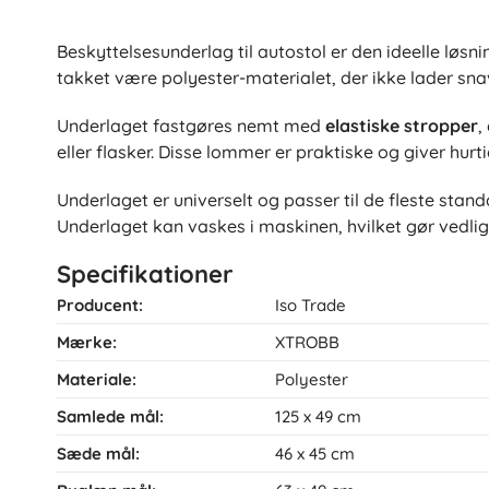
Beskyttelsesunderlag til autostol er den ideelle løsn
takket være polyester-materialet, der ikke lader sn
Underlaget fastgøres nemt med
elastiske stropper
,
eller flasker. Disse lommer er praktiske og giver hurt
Underlaget er universelt og passer til de fleste stan
Underlaget kan vaskes i maskinen, hvilket gør vedlig
Specifikationer
Producent:
Iso Trade
Mærke:
XTROBB
Materiale:
Polyester
Samlede mål:
125 x 49 cm
Sæde mål:
46 x 45 cm