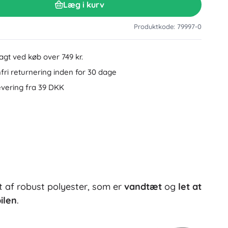
Læg i kurv
Tilbehør til håndvask
Dekorationer
Toilettilbehør
Produktkode: 79997-0
Tilbehør til badekar og brusebad
Figurer
Badeltekstiler
ragt ved køb over 749 kr.
ri returnering inden for 30 dage
evering fra 39 DKK
Dukker og babydukker
t af robust polyester, som er
vandtæt
og
let at
Bøger
ilen
.