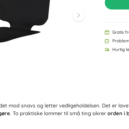
Udstyr til de allermindste
Tegning og skrivning
Grillning
Dekorationer
Sikkerhed
Skole
Organisering
Gratis f
Nattelys
Problemf
Hurtig l
Party
det mod snavs og letter vedligeholdelsen. Det er lave
Vandlegetøj
gøre
. To praktiske lommer til små ting sikrer
orden i b