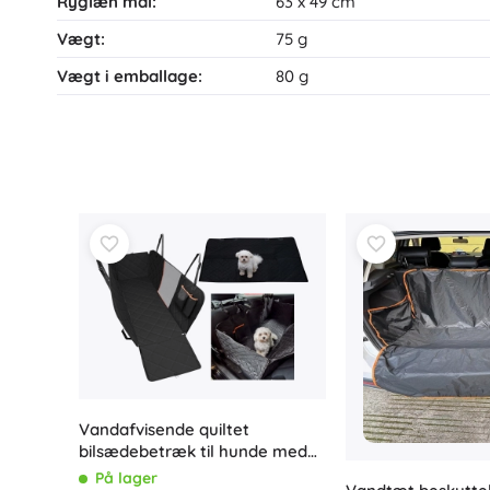
Ryglæn mål:
63 x 49 cm
Vægt:
75 g
Vægt i emballage:
80 g
Vandafvisende quiltet
bilsædebetræk til hunde med
sideflapper og netvindue
På lager