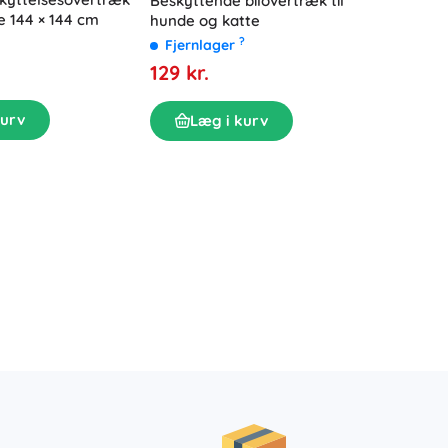
Beskyttende bilovertræk til
Univers
nde 144 × 144 cm
hunde og katte
mm x 5
?
Fjernlager
Fjern
129 kr.
29 kr.
kurv
Læg i kurv
L