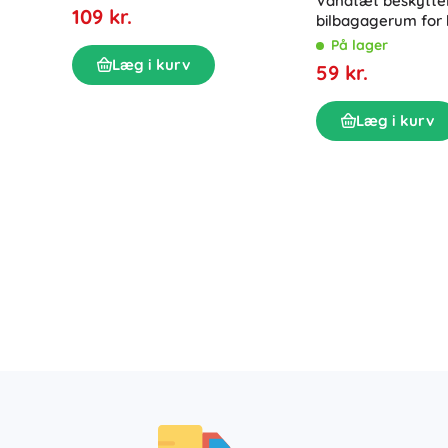
Vandtæt beskyttel
109 kr.
bilbagagerum for
katte 180 × 105 cm
På lager
Læg i kurv
59 kr.
Læg i kurv