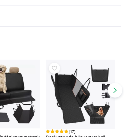
(17)
kyttelsesovertræk