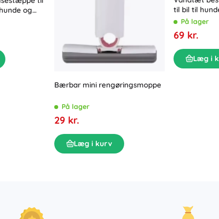
sestæppe til
til bil til hu
 hunde og
På lager
69 kr.
Læg i 
Bærbar mini rengøringsmoppe
På lager
29 kr.
Læg i kurv