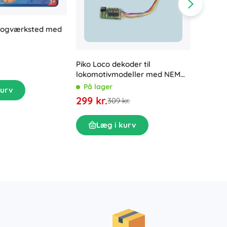
 togværksted med
Piko Loco dekoder til
lokomotivmodeller med NEM
Region
652-grænseflade
På lager
kurv
lyd og 
299 kr.
309 kr.
På la
149 kr
Læg i kurv
L