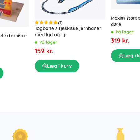
Maxim stort
(1)
døre
Togbane s tjekkiske jernbaner
På lager
med lyd og lys
elektroniske
319 kr.
På lager
159 kr.
Læg i 
Læg i kurv