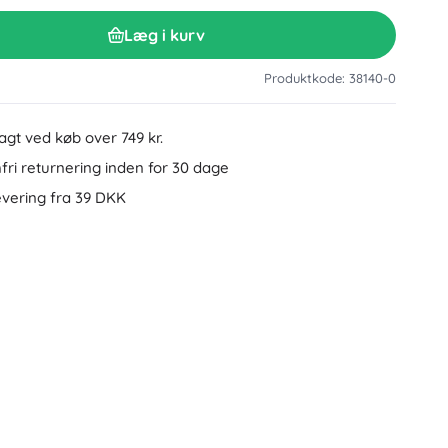
Tilbehør til håndvask
Dekorationer
Læg i kurv
Toilettilbehør
Tilbehør til badekar og brusebad
Figurer
Produktkode: 38140-0
Badeltekstiler
ragt ved køb over 749 kr.
ri returnering inden for 30 dage
evering fra 39 DKK
Dukker og babydukker
Bøger