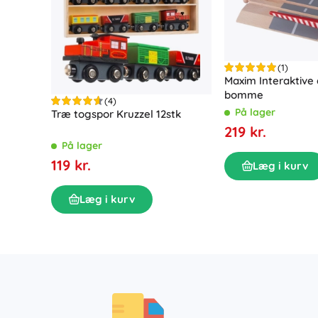
(1)
Maxim Interaktive 
bomme
(4)
På lager
Træ togspor Kruzzel 12stk
219 kr.
På lager
119 kr.
Læg i kurv
Læg i kurv