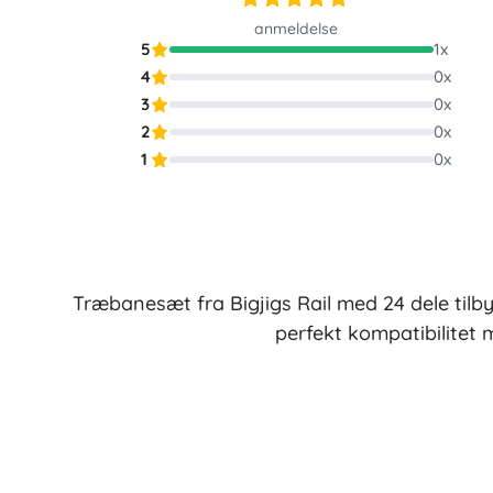
Puslespil
anmeldelse
5
1
x
4
0
x
3
0
x
2
0
x
1
0
x
Træbanesæt fra Bigjigs Rail med 24 dele tilb
perfekt kompatibilitet 