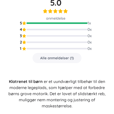
5.0
anmeldelse
5
1
x
4
0
x
3
0
x
2
0
x
1
0
x
Alle anmeldelser
(
1
)
Klatrenet til børn
er et uundværligt tilbehør til den
moderne legeplads, som hjælper med at forbedre
børns grove motorik. Det er lavet af slidstærkt reb,
muliggør nem montering og justering af
maskestørrelse.