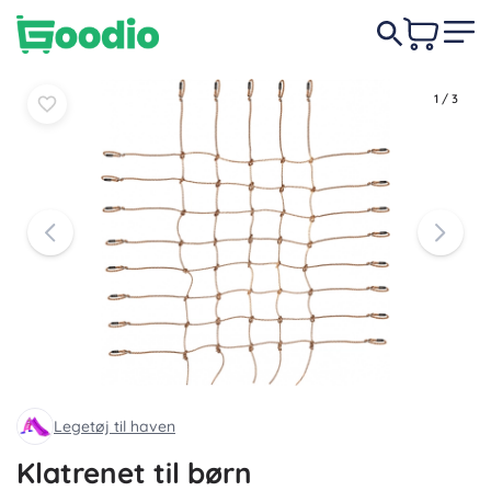
Læg i
Læg i
359 DKK
kurv
kurv
1
/
3
Legetøj til haven
Klatrenet til børn