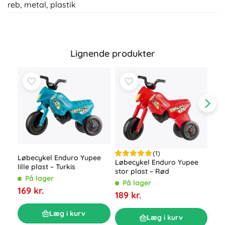
reb, metal, plastik
Lignende produkter
(1)
Løbecykel Enduro Yupee
Løbecykel Enduro Yupee
lille plast – Turkis
stor plast – Rød
Yup
På lager
tril
På lager
169 kr.
189 kr.
P
179
Læg i kurv
Læg i kurv