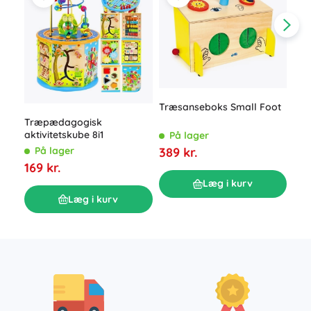
Træsanseboks Small Foot
Træpædagogisk
Træ
aktivitetskube 8i1
med
På lager
389 kr.
På lager
P
169 kr.
139
Læg i kurv
Læg i kurv