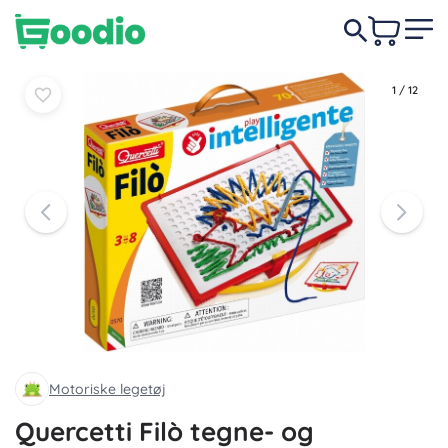
Læg i
Læg i
159 DKK
kurv
kurv
1
/
12
Motoriske legetøj
Quercetti Filò tegne- og