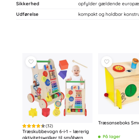
Sikkerhed
opfylder gældende europæi
Udførelse
kompakt og holdbar konstr
Træsanseboks Sma
(32)
Træskubbevogn 6-i-1 – lærerig
På lager
aktivitetswalker til småbørn