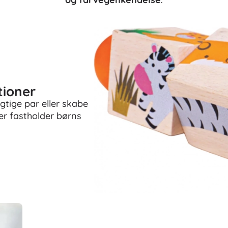
tioner
igtige par eller skabe
er fastholder børns