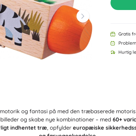
Udstyr til de allermindste
Musik
Grillning
Dekorationer
Sikkerhed
Skole
Organisering
Gratis f
Nattelys
Problemf
Hurtig l
Party
motorik og fantasi på med den træbaserede motorisk
Vandlegetøj
billeder og skabe nye kombinationer – med
60+ vari
ligt indhentet træ
, opfylder
europæiske sikkerheds
og farvegenkendelse
.