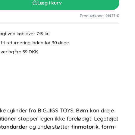
Læg i kurv
Tilbehør til håndvask
Dekorationer
Toilettilbehør
Produktkode: 91427-0
Tilbehør til badekar og brusebad
Figurer
Badeltekstiler
ragt ved køb over 749 kr.
ri returnering inden for 30 dage
evering fra 39 DKK
Dukker og babydukker
e cylinder fra BIGJIGS TOYS. Børn kan dreje
Bøger
ationer
stopper legen ikke foreløbigt. Legetøjet
standarder
og understøtter
finmotorik
,
form-