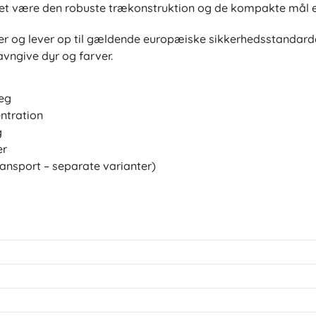
kket være den robuste trækonstruktion og de kompakte mål 
ilder og lever op til gældende europæiske sikkerhedsstandard
avngive dyr og farver.
leg
ntration
g
er
ransport – separate varianter)