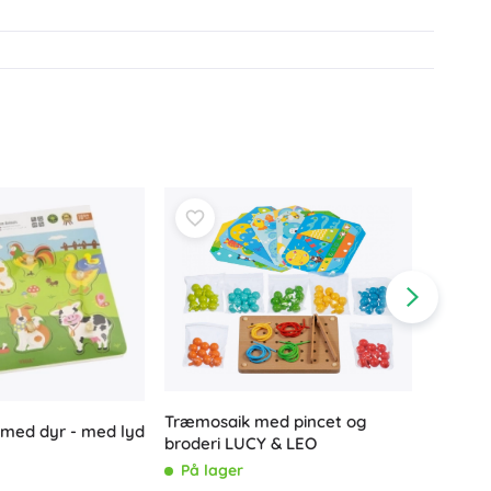
Træmosaik med pincet og
 med dyr - med lyd
broderi LUCY & LEO
Bigjigs
På lager
Blomst