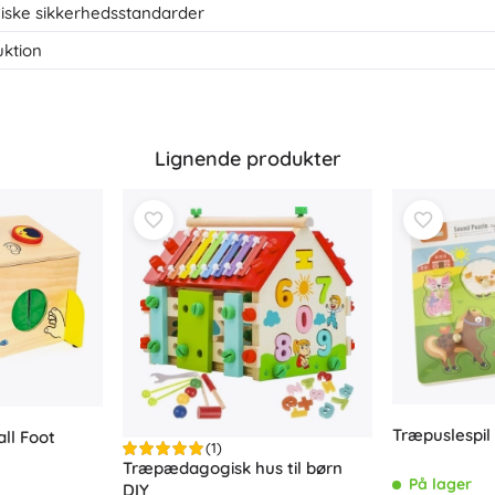
ske sikkerhedsstandarder
uktion
Lignende produkter
Træpuslespil
ll Foot
(1)
Træpædagogisk hus til børn
På lager
DIY