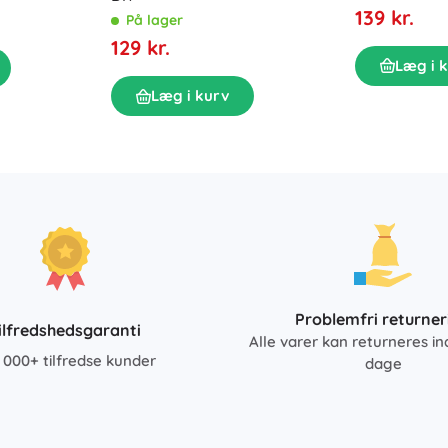
139 kr.
På lager
129 kr.
Læg i 
Læg i kurv
Problemfri returner
ilfredshedsgaranti
Alle varer kan returneres in
 000+ tilfredse kunder
dage