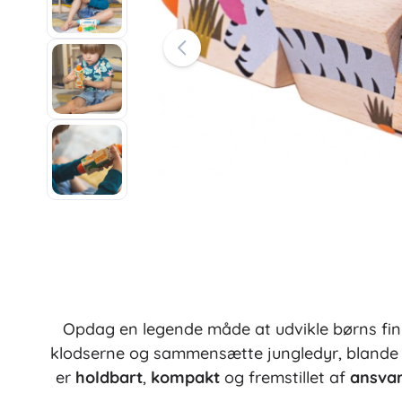
Kontorartikler
Tegning og skrivning
Havebelysning
Organisering
Møbler
Trælæringslegetøj
Byggesæt og puslespil
Motoriske legetøj
Montessori legetøj
Didaktiske legetøj
Vaskerum
Spil og hovedbrud
Tøjtørring og ophængning
Strygning
Vasketøjskurve
Legetøj til de mindste
Tilbehør til vaskemaskine
Opdag en legende måde at udvikle børns fin
Dyrefigurer og plysdyr
klodserne og sammensætte jungledyr, blande 
er
holdbart
,
kompakt
og fremstillet af
ansvar