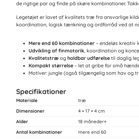
de rigtige par og finde på skøre kombinationer. Ta
Legetøjet er lavet af kvalitets træ fra ansvarlige k
koordination, logisk tænkning og ordforråd ved at n
Mere end 60 kombinationer
– endeløs kreativ 
Udvikling af finmotorik
, koordination og konce
Kvalitetstræ
og
holdbar udførelse
til daglig le
Kompakt størrelse
– let at gribe for små hænd
Motiver: jungle (også tilgængelig som hav og t
Specifikationer
Materiale
træ
Dimensioner
4 × 17 × 4 cm
Alder
18 måneder+
Antal kombinationer
mere end 60