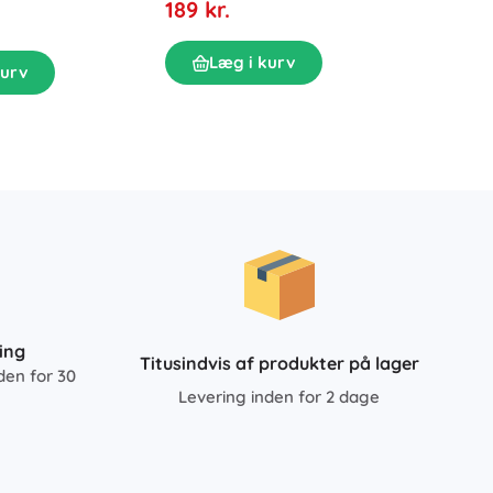
189 kr.
På la
269 kr
Læg i kurv
kurv
L
ing
Titusindvis af produkter på lager
den for 30
Levering inden for 2 dage