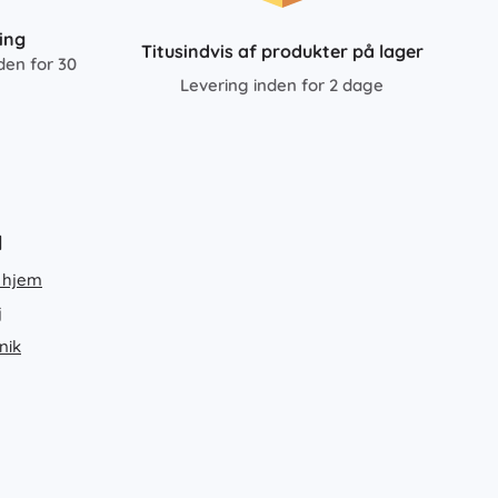
ing
Titusindvis af produkter på lager
den for 30
Levering inden for 2 dage
d
 hjem
j
nik