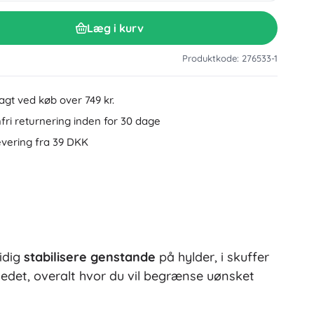
Tilbehør til håndvask
Dekorationer
Læg i kurv
Toilettilbehør
Tilbehør til badekar og brusebad
Figurer
Produktkode: 276533-1
Badeltekstiler
ragt ved køb over 749 kr.
ri returnering inden for 30 dage
evering fra 39 DKK
Dukker og babydukker
idig
stabilisere genstande
på hylder, i skuffer
Bøger
edet, overalt hvor du vil begrænse uønsket