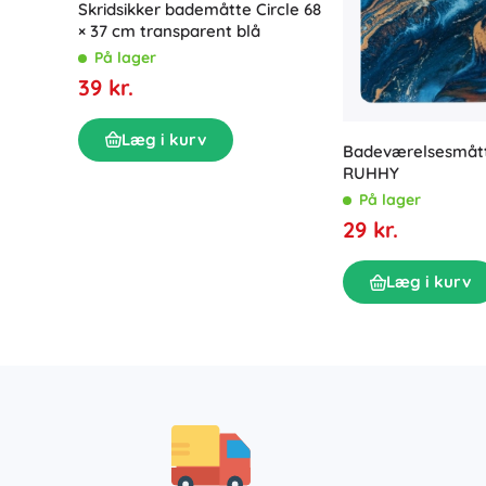
Skridsikker bademåtte Circle 68
× 37 cm transparent blå
På lager
39 kr.
Læg i kurv
Badeværelsesmått
RUHHY
På lager
29 kr.
Læg i kurv