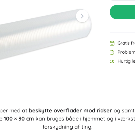
Udstyr til de allermindste
Musik
Grillning
Dekorationer
Sikkerhed
Skole
Organisering
Nattelys
Gratis f
Problemf
Hurtig l
Party
lper med at
beskytte overflader mod ridser
og samt
Vandlegetøj
se
100 × 30 cm
kan bruges både i hjemmet og i værkst
forskydning af ting.