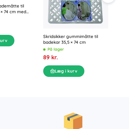
ademåtte til
 × 74 cm med
 cirkler
Skridsikker gummimåtte til
Skridsi
kurv
badekar 35,5 × 74 cm
badekar
På lager
transpa
På la
89 kr.
39 kr.
Læg i kurv
L