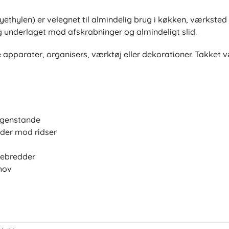
yethylen) er velegnet til almindelig brug i køkken, værkste
 underlaget mod afskrabninger og almindeligt slid.
e apparater, organisers, værktøj eller dekorationer. Takket 
 genstande
ader mod ridser
debredder
hov