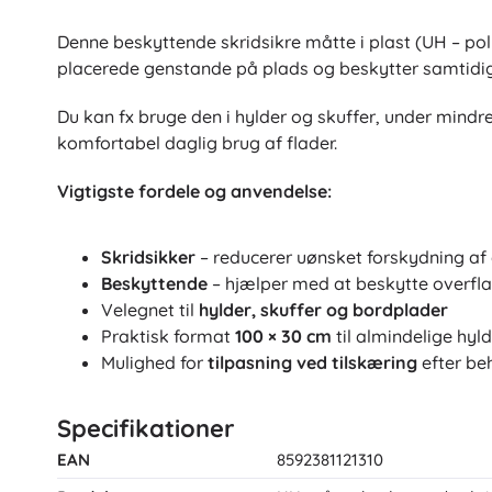
Puslespil
Denne beskyttende skridsikre måtte i plast (UH – pol
placerede genstande på plads og beskytter samtidig
Du kan fx bruge den i hylder og skuffer, under mindr
komfortabel daglig brug af flader.
Vigtigste fordele og anvendelse:
Skridsikker
– reducerer uønsket forskydning af
Beskyttende
– hjælper med at beskytte overfl
Velegnet til
hylder, skuffer og bordplader
Praktisk format
100 × 30 cm
til almindelige hyl
Mulighed for
tilpasning ved tilskæring
efter be
Specifikationer
EAN
8592381121310