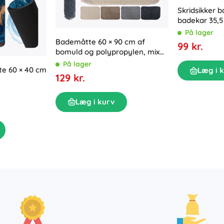
Skridsikker b
badekar 35,5
sugekopper –
På lager
Bademåtte 60 × 90 cm af
99 kr.
bomuld og polypropylen, mix
af dekorer
På lager
e 60 × 40 cm
Læg i 
129 kr.
Læg i kurv