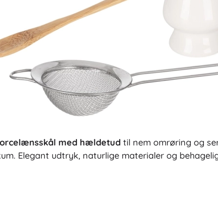
orcelænsskål med hældetud
til nem omrøring og s
skum. Elegant udtryk, naturlige materialer og behagelig 