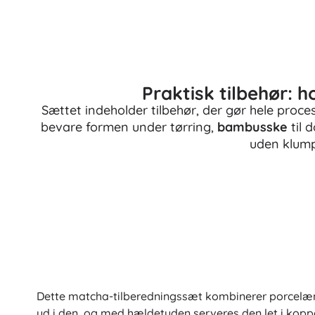
Praktisk tilbehør: h
Sættet indeholder tilbehør, der gør hele proce
bevare formen under tørring,
bambusske
til 
uden klump
Dette matcha-tilberedningssæt kombinerer porcelæn
ud i den, og med hældetuden serveres den let i kopp