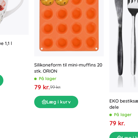
Udstyr til de allermindste
Tegning og skrivning
Grillning
Dekorationer
Sikkerhed
Skole
Organisering
Nattelys
 1,1 l
Silikoneform til mini-muffins 20
stk. ORION
På lager
79 kr.
Party
99 kr.
EKO bestiksæt 
Læg i kurv
dele
Vandlegetøj
På lager
79 kr.
Læg i 