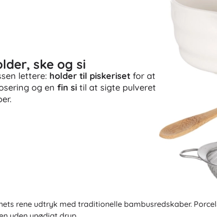
older, ske og si
ssen lettere:
holder til piskeriset
for at
dosering og en
fin si
til at sigte pulveret
er.
ets rene udtryk med traditionelle bambusredskaber. Porcel
en uden unødigt dryp.