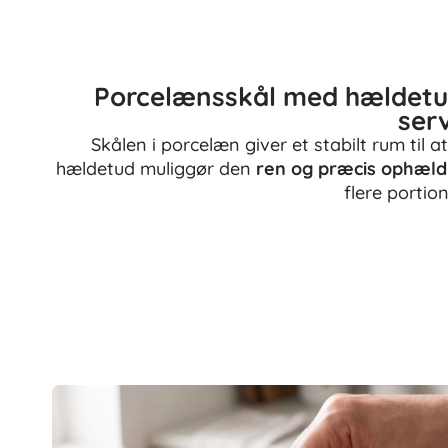
Porcelænsskål med hældetud
ser
Skålen i porcelæn giver et stabilt rum til
hældetud muliggør den
ren og præcis ophæld
flere portio