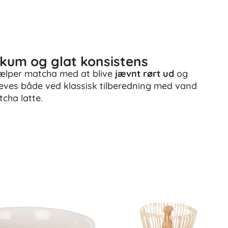
 skum og glat konsistens
jælper matcha med at blive
jævnt rørt ud
og
mhæves både ved klassisk tilberedning med vand
cha latte.