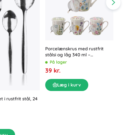
Tilbehør til håndvask
Dekorationer
Toilettilbehør
Tilbehør til badekar og brusebad
Figurer
Badeltekstiler
Porcelænskrus med rustfrit
Porcelæ
stålsi og låg 340 ml –
340 ml
blomstermotiv
På lager
På la
39 kr.
39 kr.
Dukker og babydukker
Læg i kurv
L
i rustfrit stål, 24
Bøger
kurv