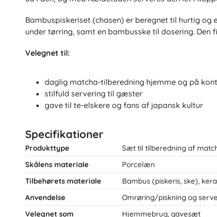
Bambuspiskeriset (chasen) er beregnet til hurtig og 
under tørring, samt en bambusske til dosering. Den f
Velegnet til:
daglig matcha-tilberedning hjemme og på kont
stilfuld servering til gæster
gave til te-elskere og fans af japansk kultur
Specifikationer
Produkttype
Sæt til tilberedning af matc
Skålens materiale
Porcelæn
Tilbehørets materiale
Bambus (piskeris, ske), keram
Anvendelse
Omrøring/piskning og serve
Velegnet som
Hjemmebrug, gavesæt