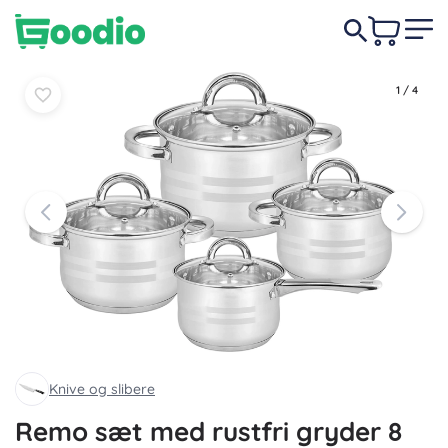
Læg i
Læg i
249 DKK
kurv
kurv
1
/
4
Knive og slibere
Remo sæt med rustfri gryder 8