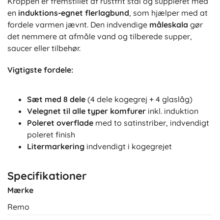
Kroppen er fremstillet af rustfrit stål og suppleret med
en
induktions-egnet flerlagbund
, som hjælper med at
fordele varmen jævnt. Den indvendige
måleskala
gør
det nemmere at afmåle vand og tilberede supper,
saucer eller tilbehør.
Vigtigste fordele:
Sæt med 8 dele
(4 dele kogegrej + 4 glaslåg)
Velegnet til alle typer komfurer
inkl. induktion
Poleret overflade
med to satinstriber, indvendigt
poleret finish
Litermarkering
indvendigt i kogegrejet
Specifikationer
Mærke
Remo