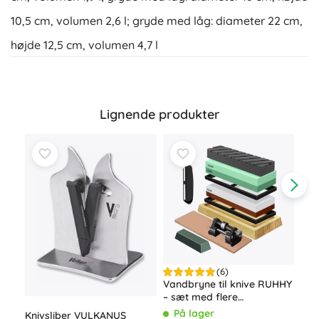
10,5 cm, volumen 2,6 l; gryde med låg: diameter 22 cm,
højde 12,5 cm, volumen 4,7 l
Lignende produkter
(6)
Vandbryne til knive RUHHY
Elek
– sæt med flere
kornstørrelser og
På lager
P
Knivsliber VULKANUS