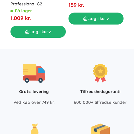
læderrem
Professional G2
159 kr.
239
På lager
1.009 kr.
Læg i kurv
Læg i kurv
Gratis levering
Tilfredshedsgaranti
Ved køb over 749 kr.
600 000+ tilfredse kunder