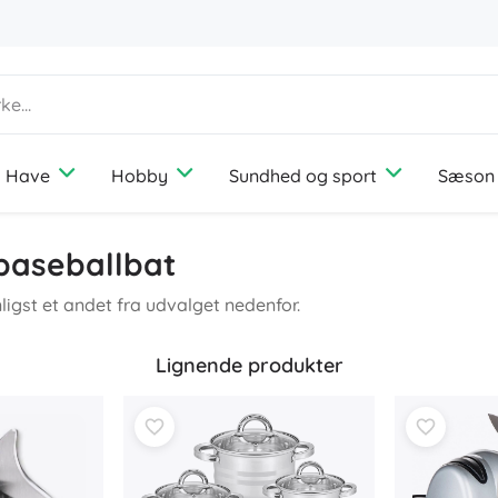
Have
Hobby
Sundhed og sport
Sæson
Hjem
Underholdning
Selskabsspil
Havemøbler
Fotografering
Udendørs udstyr
Ferie
Dyreartikler
 baseballbat
Diffusorer og dufte
Medier
Turistudstyr
Rejser
Hunde
Opbevaring og organisering af vasketøj
Spilkonsoller
Camping
Katte
ligst et andet fra udvalget nedenfor.
Belysning
Droner
Fiskeri
Fugle
Syning og hækling
Beskyttelse og sikkerhed
Projektorer
Svampejagt
Gnavere
Lignende produkter
Termometre og vejrstationer
Elektriske køretøjer
+
Vis mere
Bøger
Stole, hængekøjer og liggestole
Bryllup
Bærbare computere
Arbejdsrum og kontor
Byggesæt og puslespil
Gavekort