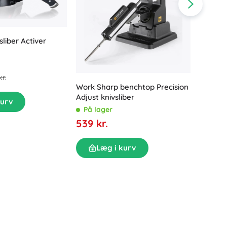
Tilbehør til håndvask
Dekorationer
Toilettilbehør
Tilbehør til badekar og brusebad
Figurer
sliber Activer
Badeltekstiler
r.
Dobbelts
Work Sharp benchtop Precision
18,5 × 
Adjust knivsliber
kurv
På la
På lager
119 kr
539 kr.
Dukker og babydukker
L
Læg i kurv
Bøger