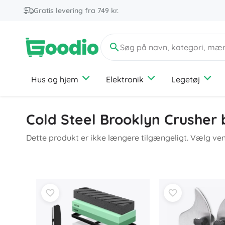
Gratis levering fra 749 kr.
Hus og hjem
Elektronik
Legetøj
Køkken
Tilbehør til elektronik
Biler, tog, fly og både
Havearbejde
Til gør-det-selv-folk
Sport
Jul
Skønhed og mode
Cold Steel Brooklyn Crusher
Køkkenredskaber og -udstyr
Til PC og bærbare
Tog
Fitness
Dekorationer
Plejning af krop og hud
Organisering
Til tv'er
Andre transportmidler
Cykling
Opynt
Accessories
Dette produkt er ikke længere tilgængeligt. Vælg ven
Køkkenapparater
Til telefonerne
Biler og motorcykler
Ketsjersport
Belysning
Mode
Håndarbejde og kreativt skaberi
Bagning
Til tablets
Landbrugskøretøjer
Vandsport
Adventskalendere
Organisatorer
Køkkenservice
Bygge- og entreprenørmaskiner
Boldspil
+
+
Vis mere
Vis mere
Erotiske hjælpemidler
Ræddere mod insekter og skadedyr
Valentinsdag
Sikkerhed
Vægttab
Børneværelse
Kreative og lærende legetøj
Udsalg