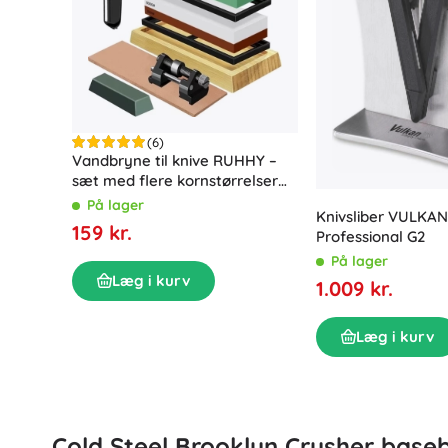
Udstyr til de allermindste
Musik
Havebelysning
Dekorationer
Sikkerhed
Trælæringslegetøj
Organisering
Byggesæt og puslespil
Nattelys
Motoriske legetøj
(6)
Vandbryne til knive RUHHY –
Montessori legetøj
sæt med flere kornstørrelser
Didaktiske legetøj
Vaskerum
og læderrem
På lager
Spil og hovedbrud
Knivsliber VULKA
Tøjtørring og ophængning
159 kr.
Professional G2
Strygning
På lager
Vasketøjskurve
Legetøj til de mindste
Læg i kurv
1.009 kr.
Tilbehør til vaskemaskine
Læg i kurv
Dyrefigurer og plysdyr
Cold Steel Brooklyn Crusher baseb