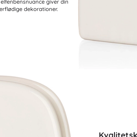
 elfenbensnuance giver din
rflødige dekorationer.
Kvalitets