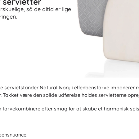
 servietter
kuelige, så de altid er lige
ringen.
e servietstander Natural Ivory i elfenbensfarve imponerer me
r. Takket være den solide udførelse holdes servietterne opre
n farvekombinere efter smag for at skabe et harmonisk spise
nbensnuance.