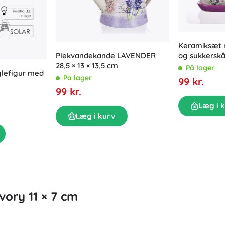
Udstyr til de allermindste
Tegning og skrivning
Grillning
Dekorationer
Sikkerhed
Skole
Keramiksæt
Organisering
Plekvandekande LAVENDER
og sukkerskå
Nattelys
28,5 × 13 × 13,5 cm
På lager
glefigur med
På lager
99 kr.
99 kr.
Læg i 
Læg i kurv
Party
Vandlegetøj
vory 11 × 7 cm