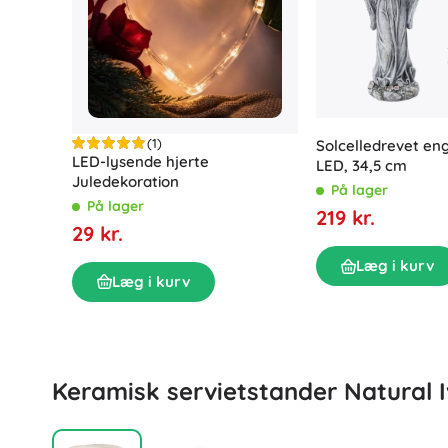
Kontorartikler
Musik
Havebelysning
Organisering
Møbler
Trælæringslegetøj
Byggesæt og puslespil
Motoriske legetøj
(1)
Solcelledrevet en
LED-lysende hjerte
Montessori legetøj
LED, 34,5 cm
Juledekoration
Didaktiske legetøj
På lager
Vaskerum
På lager
Spil og hovedbrud
219 kr.
Tøjtørring og ophængning
29 kr.
Strygning
Læg i kurv
Vasketøjskurve
Legetøj til de mindste
Læg i kurv
Tilbehør til vaskemaskine
Dyrefigurer og plysdyr
Keramisk servietstander Natural I