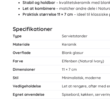
Stabil og holdbar
– kvalitetskeramik med blank
Let at kombinere
– matcher andre dele i Natura
Praktisk størrelse 11 × 7 cm
– ideel til klassiske
Specifikationer
Type
Servietstander
Materiale
Keramik
Overflade
Blank glasur
Farve
Elfenben (Natural Ivory)
Dimensioner
11 × 7 cm
Stil
Minimalistisk, moderne
Vedligeholdelse
Let at rengøre, aftør med en
Egnet anvendelse
Spisebord, køkken, serverin