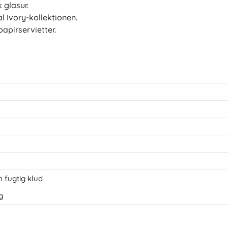
 glasur.
l Ivory-kollektionen.
 papirservietter.
 fugtig klud
g