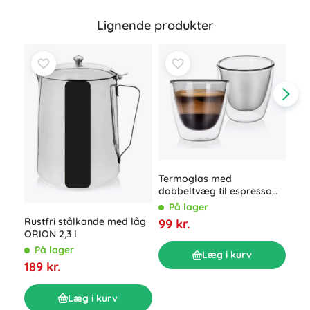
Lignende produkter
Termoglas med
Gla
dobbeltvæg til espresso
isin
Double 90 ml, 2 stk.
På lager
P
Rustfri stålkande med låg
99 kr.
ORION 2,3 l
139
På lager
Læg i kurv
189 kr.
Læg i kurv