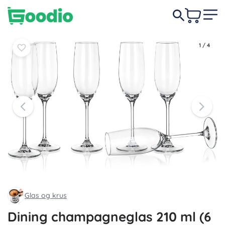
Læg i
Læg i
119 DKK
kurv
kurv
1
/
4
Glas og krus
Dining champagneglas 210 ml (6