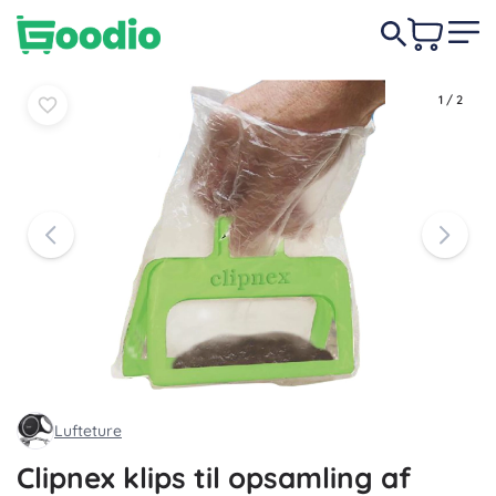
Læg i
Læg i
29 DKK
kurv
kurv
1
/
2
Lufteture
Clipnex klips til opsamling af