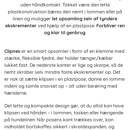
uden håndkontakt. Takket være den lette
plastkonstruktion bæres den nemt i lommen eller på
linen og muliggør
let opsamling selv af tyndere
ekskrementer
ved hjælp af en plastpose.
Forbliver ren
og klar til genbrug
.
Clipnex
er en smart opsamler i form af en klemme med
stærke, fleksible fjedre, der holder tænger/kæber
lukket fast. De nederste kanter er lige og skarpe, så de
nemt skraber selv mindre faste ekskrementer op. Det
er nok at sætte klipsen i en plastpose, danne en lomme
indeni og samle snavset op – alt uden berøring med
hænderne.
Det lette og kompakte design gør, at du altid kan have
klipsen ved hånden – i lommen, tasken eller hængende
på hundelinen. Når posens kant trækkes over, kan
indholdet bortskaffes sikkert i skraldespanden, og