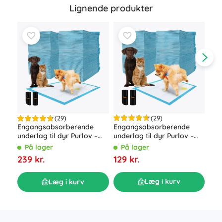
Lignende produkter
(29)
(29)
Engangsabsorberende
Ele
Engangsabsorberende
underlag til dyr Purlov –
træ
underlag til dyr Purlov –
60x60 cm, 100 stk
800
60x90 cm, 100 stk
På lager
P
På lager
og 
129 kr.
199
239 kr.
Læg i kurv
Læg i kurv