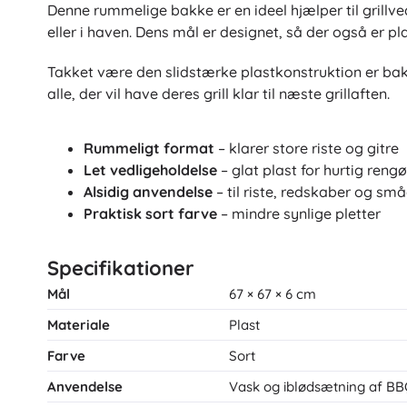
Puslespil
Denne rummelige bakke er en ideel hjælper til grill
eller i haven. Dens mål er designet, så der også er pla
Takket være den slidstærke plastkonstruktion er b
alle, der vil have deres grill klar til næste grillaften.
Rummeligt format
– klarer store riste og gitre
Let vedligeholdelse
– glat plast for hurtig reng
Alsidig anvendelse
– til riste, redskaber og sm
Praktisk sort farve
– mindre synlige pletter
Specifikationer
Mål
67 × 67 × 6 cm
Materiale
Plast
Farve
Sort
Anvendelse
Vask og iblødsætning af BBQ-