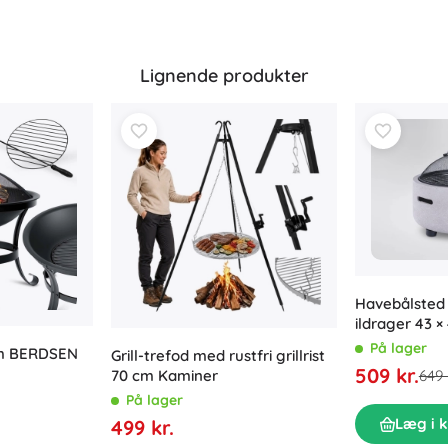
Lignende produkter
Havebålsted
ildrager 43 ×
På lager
cm BERDSEN
Grill-trefod med rustfri grillrist
509 kr.
70 cm Kaminer
649 
På lager
Læg i 
499 kr.