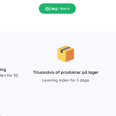
L
Læg i kurv
ing
Titusindvis af produkter på lager
den for 30
Levering inden for 2 dage