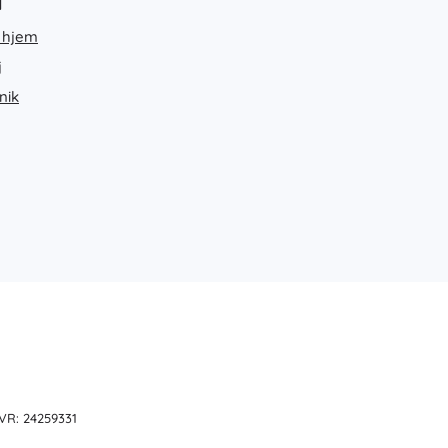
d
 hjem
j
nik
CVR: 24259331