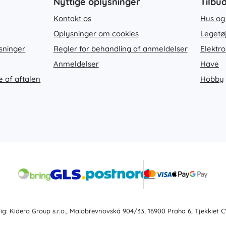
Nyttige oplysninger
Tilbu
Kontakt os
Hus og
Oplysninger om cookies
Legetø
sninger
Regler for behandling af anmeldelser
Elektro
Anmeldelser
Have
e af aftalen
Hobby
lig: Kidero Group s.r.o., Malobřevnovská 904/33, 16900 Praha 6, Tjekkiet 