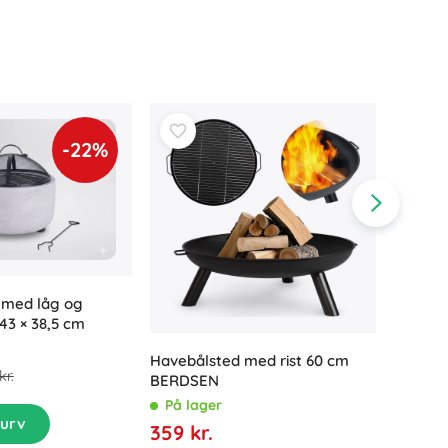
-22%
 med låg og
 43 × 38,5 cm
Havekul
Havebålsted med rist 60 cm
kr.
med lå
BERDSEN
KAMIN
På la
På lager
kurv
319 kr
359 kr.