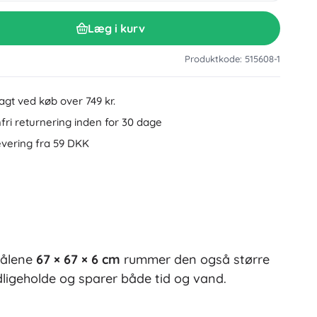
Tilbehør til håndvask
Dekorationer
Læg i kurv
Toilettilbehør
Tilbehør til badekar og brusebad
Figurer
Produktkode: 515608-1
Badeltekstiler
ragt ved køb over 749 kr.
ri returnering inden for 30 dage
evering fra 59 DKK
Dukker og babydukker
målene
67 × 67 × 6 cm
rummer den også større
Bøger
dligeholde og sparer både tid og vand.