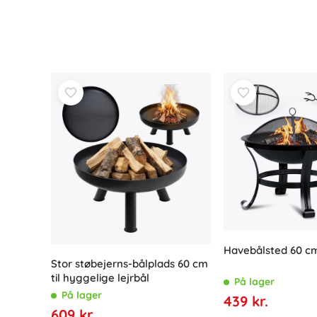
Havebålsted 60 
Stor støbejerns-bålplads 60 cm
til hyggelige lejrbål
På lager
På lager
439 kr.
609 kr.