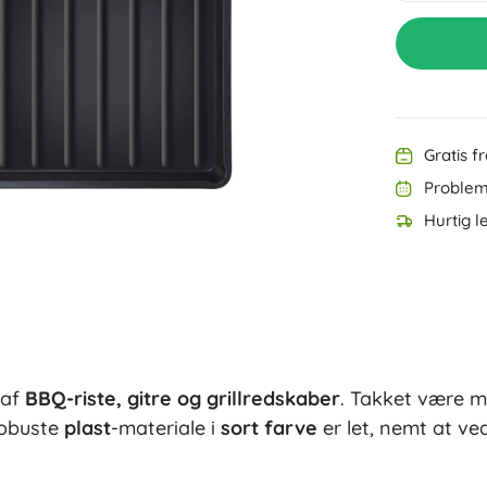
Udstyr til de allermindste
Tegning og skrivning
Grillning
Dekorationer
Sikkerhed
Skole
Organisering
Nattelys
Gratis f
Problemf
Hurtig l
Party
 af
BBQ-riste, gitre og grillredskaber
. Takket være 
Vandlegetøj
robuste
plast
-materiale i
sort farve
er let, nemt at ve