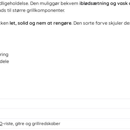
vedligeholdelse. Den muliggør bekvem
iblødsætning og vask af
ds til større grillkomponenter.
akken
let, solid og nem at rengøre
. Den sorte farve skjuler d
øring
ådele
riste, gitre og grillredskaber