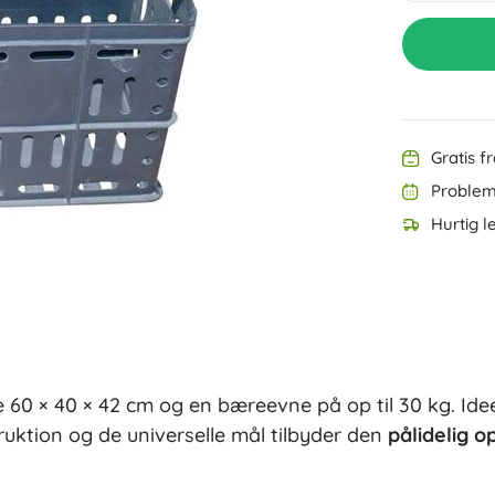
Udstyr til de allermindste
Musik
Grillning
Dekorationer
Sikkerhed
Skole
Organisering
Nattelys
Gratis f
Problemf
Hurtig l
Party
 60 × 40 × 42 cm og en bæreevne på op til 30 kg. Idee
Vandlegetøj
ruktion og de universelle mål tilbyder den
pålidelig 