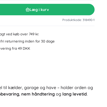
Tilbehør til håndvask
Dekorationer
Læg i kurv
Toilettilbehør
Tilbehør til badekar og brusebad
Figurer
Produktkode: 318490-1
Badeltekstiler
ragt ved køb over 749 kr.
ri returnering inden for 30 dage
evering fra 49 DKK
Dukker og babydukker
l til kælder, garage og have – holder orden og
Bøger
opbevaring
,
nem håndtering
og
lang levetid
.