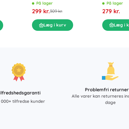
8 LED
På lager
På lager
279 kr.
299 kr.
309 kr.
Læg i 
Læg i kurv
Problemfri returner
ilfredshedsgaranti
Alle varer kan returneres in
 000+ tilfredse kunder
dage