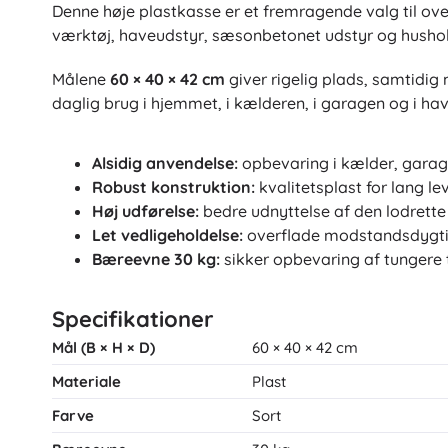
Puslespil
Denne høje plastkasse er et fremragende valg til ov
værktøj, haveudstyr, sæsonbetonet udstyr og hushold
Målene
60 × 40 × 42 cm
giver rigelig plads, samtidig
daglig brug i hjemmet, i kælderen, i garagen og i hav
Alsidig anvendelse:
opbevaring i kælder, gara
Robust konstruktion:
kvalitetsplast for lang le
Høj udførelse:
bedre udnyttelse af den lodrette
Let vedligeholdelse:
overflade modstandsdygtig
Bæreevne 30 kg:
sikker opbevaring af tungere 
Specifikationer
Mål (B × H × D)
60 × 40 × 42 cm
Materiale
Plast
Farve
Sort