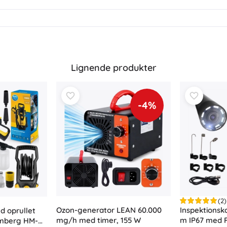
Lignende produkter
-4%
(2)
Inspektions
Ozon-generator LEAN 60.000
d oprullet
m IP67 med 
mg/h med timer, 155 W
umberg HM-