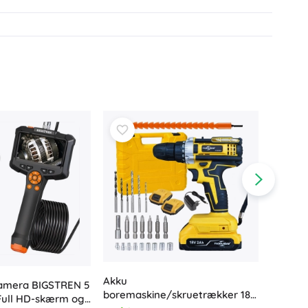
Akku
kamera BIGSTREN 5
Humber
boremaskine/skruetrækker 18
Full HD-skærm og
plænekl