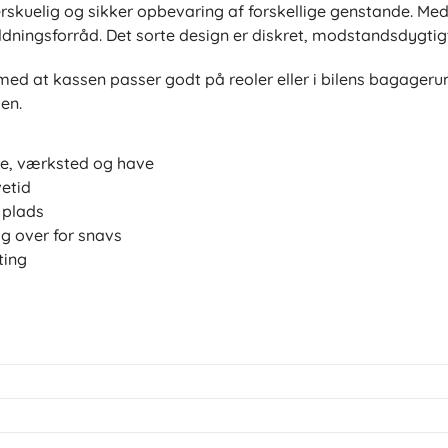
erskuelig og sikker opbevaring af forskellige genstande. M
ningsforråd. Det sorte design er diskret, modstandsdygtigt 
 med at kassen passer godt på reoler eller i bilens bagageru
en.
ge, værksted og have
vetid
 plads
 over for snavs
ting