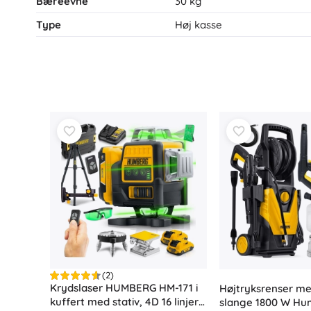
Bæreevne
30 kg
Type
Høj kasse
(2)
Krydslaser HUMBERG HM-171 i
Højtryksrenser me
kuffert med stativ, 4D 16 linjer,
slange 1800 W H