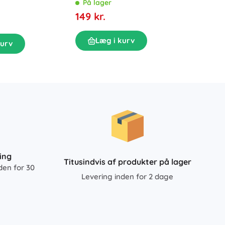
V med LED, 2× 2 Ah batterier
På lager
klippe
På la
og kuffert med tilbehør
149 kr.
719 kr
Læg i kurv
kurv
L
ing
Titusindvis af produkter på lager
den for 30
Levering inden for 2 dage