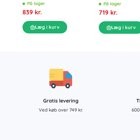
grøn stråle
300, 230 bar
På lager
På lager
839 kr.
719 kr.
Læg i kurv
Læg i kurv
Gratis levering
T
Ved køb over 749 kr.
600