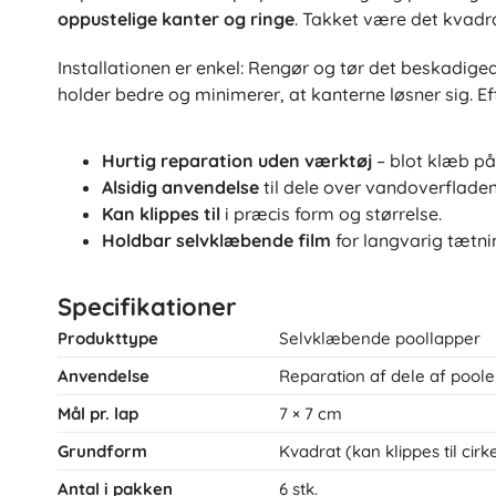
oppustelige kanter og ringe
. Takket være det kvadra
Installationen er enkel: Rengør og tør det beskadige
holder bedre og minimerer, at kanterne løsner sig. Eft
Hurtig reparation uden værktøj
– blot klæb på
Alsidig anvendelse
til dele over vandoverfladen
Kan klippes til
i præcis form og størrelse.
Holdbar selvklæbende film
for langvarig tætni
Specifikationer
Produkttype
Selvklæbende poollapper
Anvendelse
Reparation af dele af poole
Mål pr. lap
7 × 7 cm
Grundform
Kvadrat (kan klippes til cirke
Antal i pakken
6 stk.