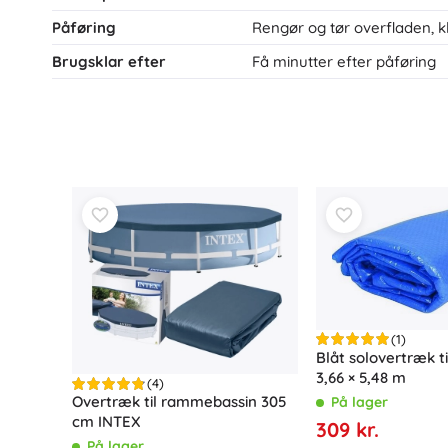
Påføring
Rengør og tør overfladen, klip
Brugsklar efter
Få minutter efter påføring
(1)
Blåt solovertræk ti
3,66 × 5,48 m
(4)
Overtræk til rammebassin 305
På lager
cm INTEX
309 kr.
På lager