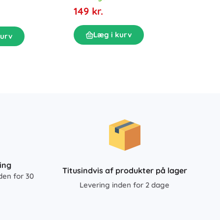
oppuste
149 kr.
cm
På la
119 kr
Læg i kurv
kurv
L
ing
Titusindvis af produkter på lager
den for 30
Levering inden for 2 dage