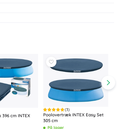
(3)
Poolovertræk INTEX Easy Set
k 396 cm INTEX
305 cm
Intex o
På lager