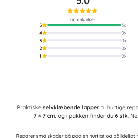
5.0
Puslespil
anmeldelser
5
3
x
4
0
x
3
0
x
2
0
x
1
0
x
Praktiske
selvklæbende lapper
til hurtige rep
7 × 7 cm
, og i pakken finder du
6 stk.
Nem
Reparer små skader på poolen hurtigt og pålideligt