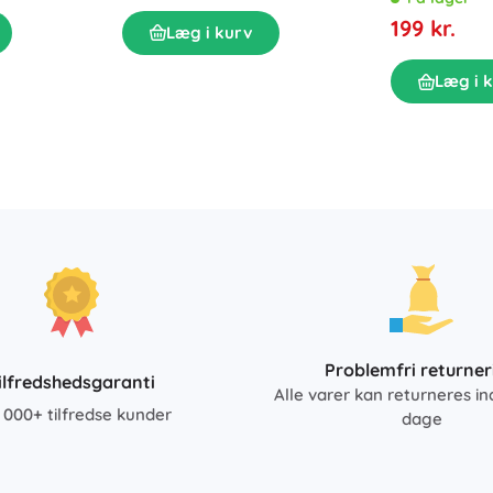
199 kr.
Læg i kurv
Læg i 
Problemfri returner
ilfredshedsgaranti
Alle varer kan returneres in
 000+ tilfredse kunder
dage