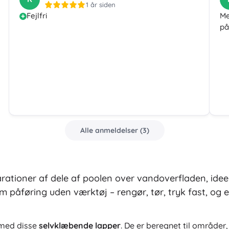
1 år siden
Fejlfri
Me
på
Alle anmeldelser
(
3
)
arationer af dele af poolen over vandoverfladen, ideel
 påføring uden værktøj – rengør, tør, tryk fast, og e
 med disse
selvklæbende lapper
. De er beregnet til områder,