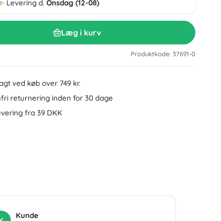
r
· Levering d.
Onsdag (12-08)
Tilbehør til håndvask
Dekorationer
Toilettilbehør
Læg i kurv
Tilbehør til badekar og brusebad
Figurer
Badeltekstiler
Produktkode: 37691-0
ragt ved køb over 749 kr.
ri returnering inden for 30 dage
evering fra 39 DKK
Dukker og babydukker
Bøger
Kunde
K