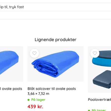
 til, tryk fast
Lignende produkter
l ovale pools
Blåt solcover til ovale pools
3,66 × 7,32 m
Poolovertræ
På lager
439 kr.
På lager