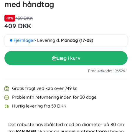
med håndtag
459 DKK
-11%
409 DKK
Fjernlager
· Levering d.
Mandag (17-08)
Læg i kurv
Produktkode: 196526-1
Gratis fragt ved køb over 749 kr.
Problemfri returnering inden for 30 dage
Hurtig levering fra 59 DKK
Det robuste havebålsted med en diameter på 80 cm
fra
KAMINER
skaber en
hyggelig atmosfære
i haven