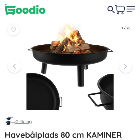
459 DKK
-11%
Læg i
Læg i
409 DKK
kurv
kurv
1
/
20
Grillning
Havebålplads 80 cm KAMINER