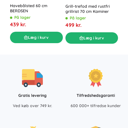
Havebålsted 60 cm
Grill-trefod med rustfri
Van
BERDSEN
grillrist 70 cm Kaminer
bes
hav
På lager
På lager
P
100
439 kr.
499 kr.
219
Læg i kurv
Læg i kurv
Gratis levering
Tilfredshedsgaranti
Ved køb over 749 kr.
600 000+ tilfredse kunder