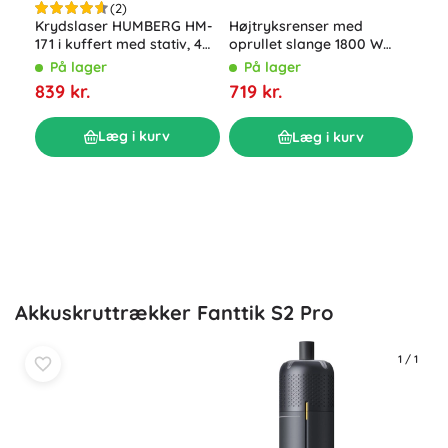
(2)
Akk
Krydslaser HUMBERG HM-
Højtryksrenser med
bor
171 i kuffert med stativ, 4D
oprullet slange 1800 W
r 1
16 linjer, grøn stråle
Humberg HM-300, 230 bar
P
På lager
På lager
bat
149
839 kr.
719 kr.
tilb
Læg i kurv
Læg i kurv
Akkuskruttrækker Fanttik S2 Pro
1
/
1