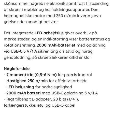
skånsomme indgreb i elektronik samt fast tilspænding
af skruer i møbler og husholdningsapparater. Den
højmagnetiske motor med 250 o/min leverer jævn
ydelse uden unødigt besvær.
Det integrerede
LED-arbejdslys
giver overblik på
mørke steder, og en indikatorring viser batteristatus og
rotationsretning.
2000 mAh-batteriet
med opladning
via
USB‑C 5 V/1 A
sikrer lang driftstid og hurtig
genopladning, så skruetrækkeren altid er klar.
Nøglefordele:
-
7 momenttrin (0,5–6 N·m)
for præcis kontrol
-
Hastighed 250 o/min
for effektivt arbejde
-
LED-belysning
for bedre synlighed
-
2000 mAh batteri
med
USB‑C
opladning 5 V/1 A
- Rigt tilbehør: L-adapter, 20 bits (1/4"),
forlængerstykke, etui og USB‑C-kabel