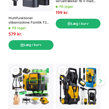
skruetrækker 18 V med
101
LED, kuffert og 2× batteri 2
På lager
P
Ah
199 kr.
169
Multifunktionel
slibemaskine Fanttik F2
Læg i kurv
Master
På lager
579 kr.
Læg i kurv