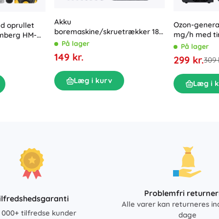
Akku
Ozon-genera
d oprullet
boremaskine/skruetrækker 18
mg/h med ti
umberg HM-
V med LED, 2× 2 Ah batterier
På lager
På lager
og kuffert med tilbehør
149 kr.
299 kr.
309 
Læg i kurv
Læg i 
Problemfri returner
ilfredshedsgaranti
Alle varer kan returneres in
 000+ tilfredse kunder
dage