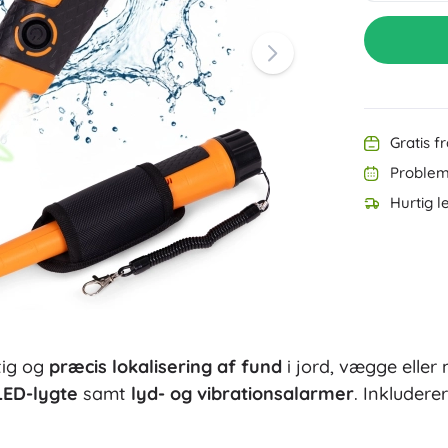
Kontorartikler
Tegning og skrivning
Grillning
Organisering
Møbler
Skole
Gratis f
Problemf
Hurtig l
Party
rtig og
præcis lokalisering af fund
i jord, vægge eller
Vandlegetøj
LED-lygte
samt
lyd- og vibrationsalarmer
. Inkludere