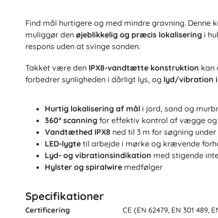
Find mål hurtigere og med mindre gravning. Denne kom
muliggør den
øjeblikkelig og præcis lokalisering
i hu
respons uden at svinge sonden.
Takket være den
IPX8-vandtætte konstruktion
kan d
forbedrer synligheden i dårligt lys, og
lyd/vibration 
Hurtig lokalisering af mål
i jord, sand og murb
360° scanning
for effektiv kontrol af vægge o
Vandtæthed IPX8
ned til 3 m for søgning under
LED-lygte
til arbejde i mørke og krævende forh
Lyd- og vibrationsindikation
med stigende inte
Hylster og spiralwire
medfølger
Specifikationer
Certificering
CE (EN 62479, EN 301 489, E