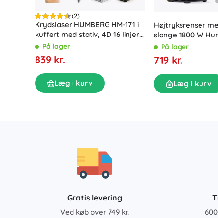
(2)
Krydslaser HUMBERG HM-171 i
Højtryksrenser me
kuffert med stativ, 4D 16 linjer,
slange 1800 W H
grøn stråle
300, 230 bar
På lager
På lager
839 kr.
719 kr.
Læg i kurv
Læg i kurv
Gratis levering
T
Ved køb over 749 kr.
600