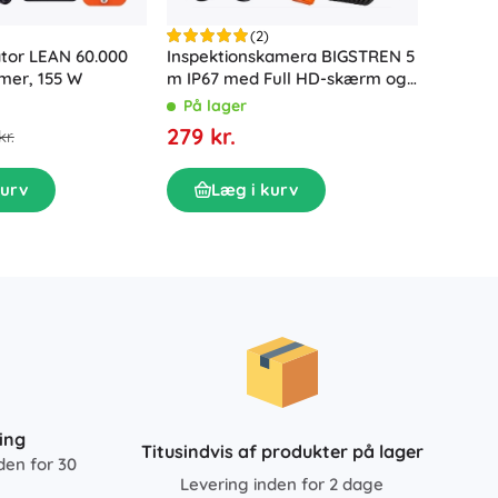
(2)
Inspektionskamera BIGSTREN 5
Slam-/d
tor LEAN 60.000
m IP67 med Full HD-skærm og
forure
mer, 155 W
8 LED
kværn 
På lager
På la
279 kr.
639 kr
kr.
Læg i kurv
L
kurv
ing
Titusindvis af produkter på lager
den for 30
Levering inden for 2 dage