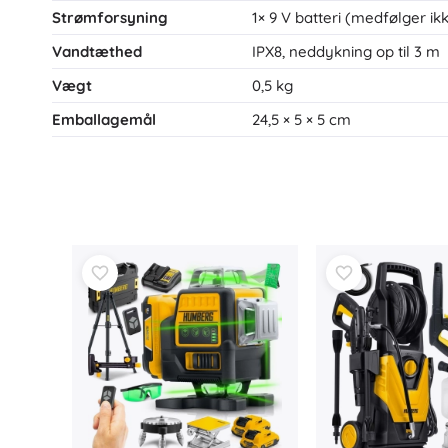
Strømforsyning
1× 9 V batteri (medfølger ik
Vandtæthed
IPX8, neddykning op til 3 m
Vægt
0,5 kg
Emballagemål
24,5 × 5 × 5 cm