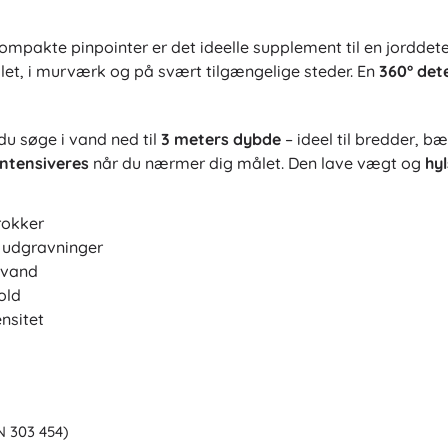
pakte pinpointer er det ideelle supplement til en jorddete
llet, i murværk og på svært tilgængelige steder. En
360° det
u søge i vand ned til
3 meters dybde
– ideel til bredder, 
intensiveres
når du nærmer dig målet. Den lave vægt og
hy
rokker
g udgravninger
 vand
old
nsitet
N 303 454)