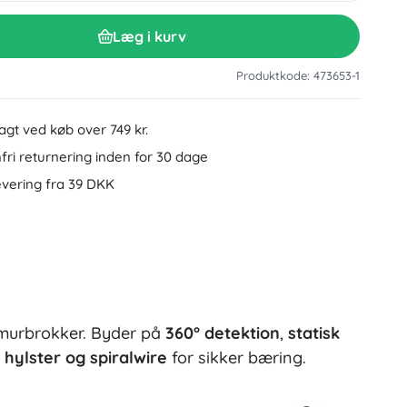
Tilbehør til håndvask
Dekorationer
Læg i kurv
Toilettilbehør
Tilbehør til badekar og brusebad
Figurer
Produktkode: 473653-1
Badeltekstiler
ragt ved køb over 749 kr.
ri returnering inden for 30 dage
evering fra 39 DKK
Dukker og babydukker
 murbrokker. Byder på
360° detektion
,
statisk
Bøger
r
hylster og spiralwire
for sikker bæring.