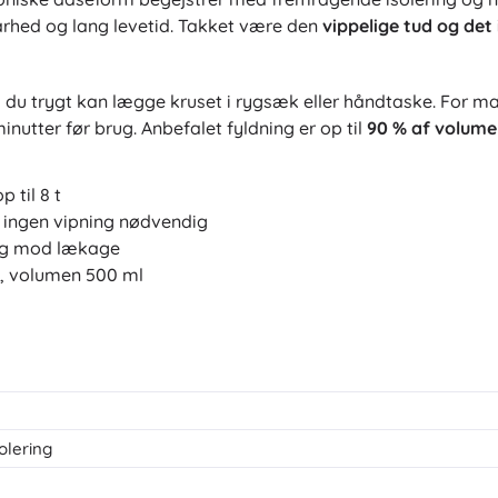
arhed og lang levetid. Takket være den
vippelige tud og det
 du trygt kan lægge kruset i rygsæk eller håndtaske. For m
nutter før brug. Anbefalet fyldning er op til
90 % af volum
p til 8 t
, ingen vipning nødvendig
ng mod lækage
cm, volumen 500 ml
lering