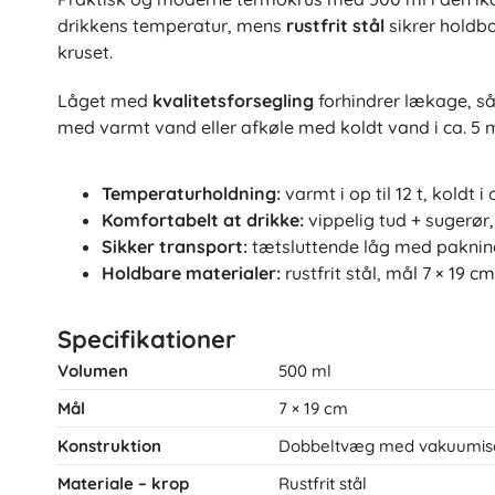
drikkens temperatur, mens
rustfrit stål
sikrer holdb
kruset.
Låget med
kvalitetsforsegling
forhindrer lækage, så
med varmt vand eller afkøle med koldt vand i ca. 5 mi
Temperaturholdning:
varmt i op til 12 t, koldt i o
Komfortabelt at drikke:
vippelig tud + sugerør
Sikker transport:
tætsluttende låg med pakni
Holdbare materialer:
rustfrit stål, mål 7 × 19 
Specifikationer
Volumen
500 ml
Mål
7 × 19 cm
Konstruktion
Dobbeltvæg med vakuumiso
Materiale – krop
Rustfrit stål