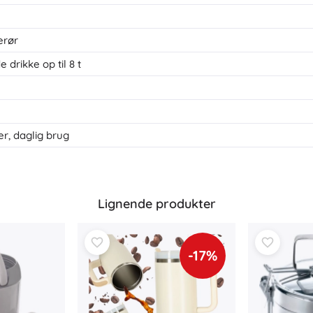
erør
e drikke op til 8 t
er, daglig brug
Lignende produkter
-17%