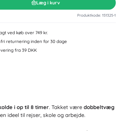
Læg i kurv
Tilbehør til håndvask
Dekorationer
Toilettilbehør
Produktkode: 151325-1
Tilbehør til badekar og brusebad
Figurer
Badeltekstiler
ragt ved køb over 749 kr.
ri returnering inden for 30 dage
evering fra 39 DKK
Dukker og babydukker
kolde i op til 8 timer
. Takket være
dobbeltvæg
Bøger
en ideel til rejser, skole og arbejde.