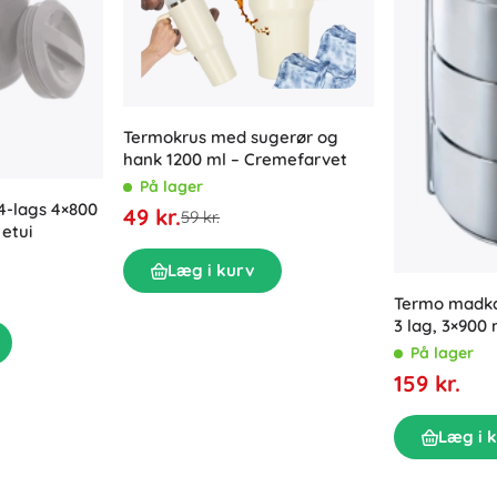
Termokrus med sugerør og
hank 1200 ml – Cremefarvet
På lager
-lags 4×800
49 kr.
59 kr.
etui
Læg i kurv
Termo madkass
3 lag, 3×900 
På lager
159 kr.
Læg i 