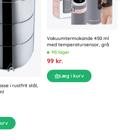
Vakuumtermokande 450 ml
Termofla
med temperatursensor, grå
Blomst
På lager
På la
99 kr.
89 kr.
Læg i kurv
L
e i rustfrit stål,
ml
kurv