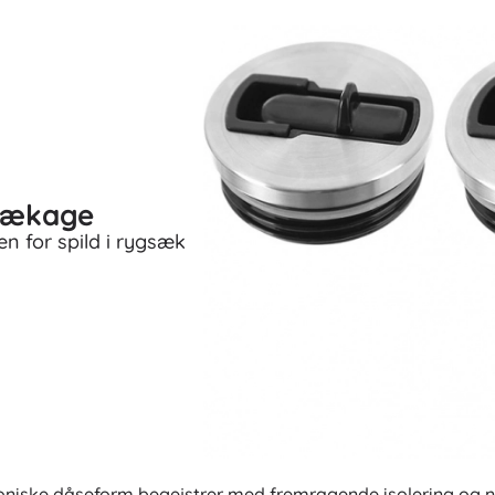
lækage
en for spild i rygsæk
oniske dåseform begejstrer med fremragende isolering og 