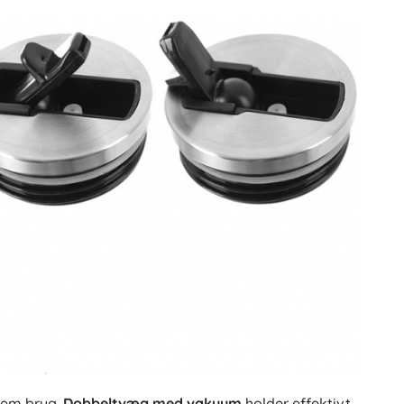
nem brug.
Dobbeltvæg med vakuum
holder effektivt