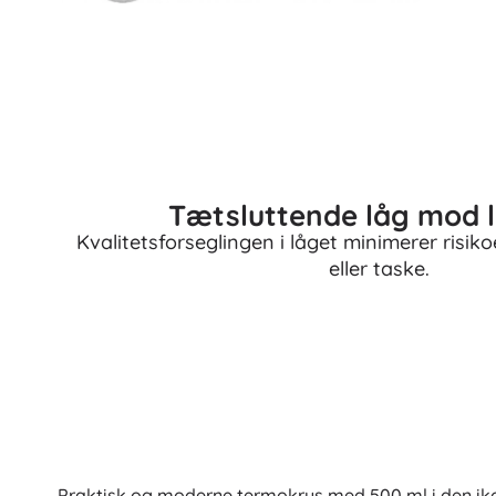
Tætsluttende låg mod 
Kvalitetsforseglingen i låget minimerer risiko
eller taske.
Praktisk og moderne termokrus med 500 ml i den ik