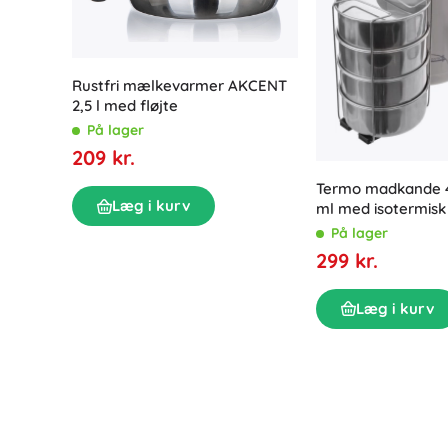
Rustfri mælkevarmer AKCENT
2,5 l med fløjte
På lager
209 kr.
Termo madkande 4
Læg i kurv
ml med isotermisk 
På lager
299 kr.
Læg i kurv