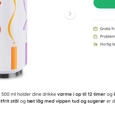
Udstyr til de allermindste
Tegning og skrivning
Grillning
Dekorationer
Sikkerhed
Skole
Organisering
Gratis f
Nattelys
Problemf
Hurtig l
Party
 500 ml holder dine drikke
varme i op til 12 timer
og
Vandlegetøj
tfrit stål
og
tæt låg med vippen tud og sugerør
er d