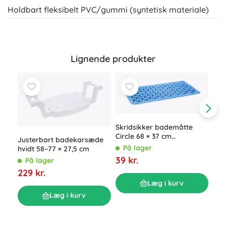
Holdbart fleksibelt PVC/gummi (syntetisk materiale)
Lignende produkter
Skridsikker bademåtte
Circle 68 × 37 cm
Justerbart badekarsæde
transparent blå
På lager
hvidt 58–77 × 27,5 cm
39 kr.
På lager
229 kr.
Bad
Læg i kurv
40 
Læg i kurv
P
29 