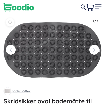
Læg i
Læg i
69 DKK
kurv
kurv
1
/
7
Bademåtter
Skridsikker oval bademåtte til