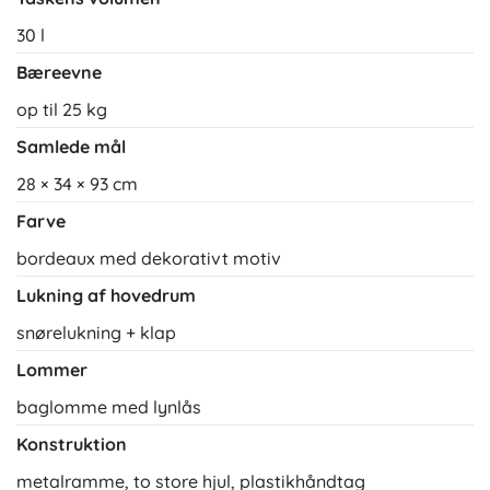
30 l
Bæreevne
op til 25 kg
Samlede mål
28 × 34 × 93 cm
Farve
bordeaux med dekorativt motiv
Lukning af hovedrum
snørelukning + klap
Lommer
baglomme med lynlås
Konstruktion
metalramme, to store hjul, plastikhåndtag