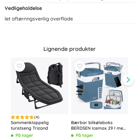
Vedligeholdelse
let aftørringsvenlig overflade
Lignende produkter
(4)
Bærbar bilkøleboks
Sammenklappelig
Opp
BERDSEN Icemax 29 l med
turistseng Trizand
enk
ECO-tilstand – blå
42 
På lager
På lager
P