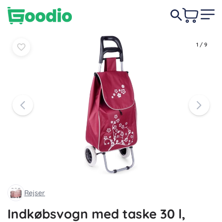
Læg i
Læg i
139 DKK
kurv
kurv
1
/
9
Rejser
Indkøbsvogn med taske 30 l,