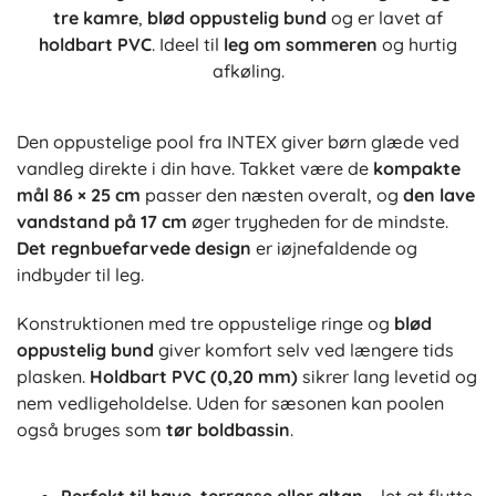
tre kamre
,
blød oppustelig bund
og er lavet af
holdbart PVC
. Ideel til
leg om sommeren
og hurtig
afkøling.
Den oppustelige pool fra INTEX giver børn glæde ved
vandleg direkte i din have. Takket være de
kompakte
mål 86 × 25 cm
passer den næsten overalt, og
den lave
vandstand på 17 cm
øger trygheden for de mindste.
Det regnbuefarvede design
er iøjnefaldende og
indbyder til leg.
Konstruktionen med tre oppustelige ringe og
blød
oppustelig bund
giver komfort selv ved længere tids
plasken.
Holdbart PVC (0,20 mm)
sikrer lang levetid og
nem vedligeholdelse. Uden for sæsonen kan poolen
også bruges som
tør boldbassin
.