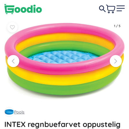
Læg i
Læg i
49 DKK
kurv
kurv
1
/
5
Pools
INTEX regnbuefarvet oppustelig