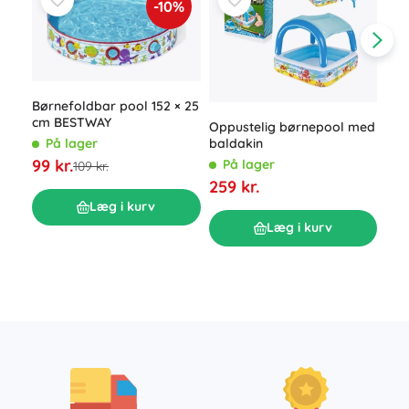
-10%
Børnefoldbar pool 152 × 25
cm BESTWAY
Oppustelig børnepool med
baldakin
På lager
99 kr.
På lager
109 kr.
Bes
bab
259 kr.
BAB
P
Læg i kurv
cm)
99 
Læg i kurv