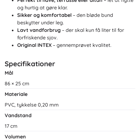
Perfekt til have, terrasse eller altan
– let at flytte
og hurtig at gøre klar.
Sikker og komfortabel
– den bløde bund
beskytter under leg.
Lavt vandforbrug
– der skal kun få liter til for
forfriskende sjov.
Original INTEX
– gennemprøvet kvalitet.
Specifikationer
Mål
86 × 25 cm
Materiale
PVC, tykkelse 0,20 mm
Vandstand
17 cm
Volumen