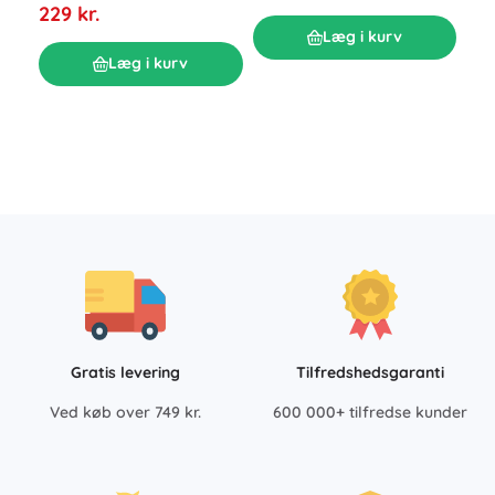
229 kr.
Bad
Læg i kurv
bom
Læg i kurv
mix
P
129
Gratis levering
Tilfredshedsgaranti
Ved køb over 749 kr.
600 000+ tilfredse kunder