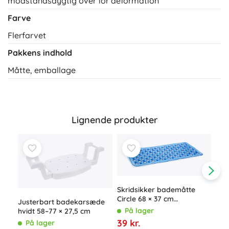
modstandsdygtig over for deformation
Farve
Flerfarvet
Pakkens indhold
Måtte, emballage
Lignende produkter
Skridsikker bademåtte
Circle 68 × 37 cm
Justerbart badekarsæde
transparent blå
På lager
hvidt 58–77 × 27,5 cm
39 kr.
På lager