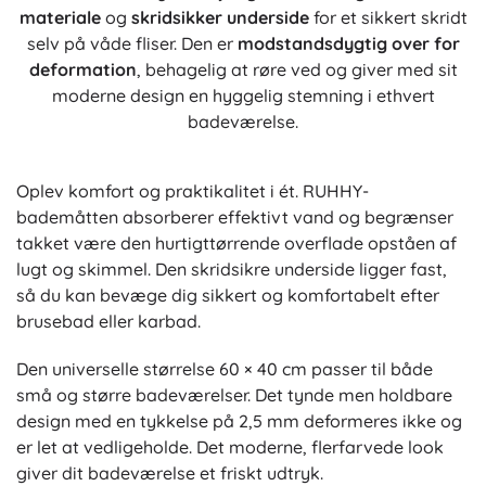
materiale
og
skridsikker underside
for et sikkert skridt
selv på våde fliser. Den er
modstandsdygtig over for
deformation
, behagelig at røre ved og giver med sit
moderne design en hyggelig stemning i ethvert
badeværelse.
Oplev komfort og praktikalitet i ét. RUHHY-
bademåtten absorberer effektivt vand og begrænser
takket være den hurtigttørrende overflade opståen af
lugt og skimmel. Den skridsikre underside ligger fast,
så du kan bevæge dig sikkert og komfortabelt efter
brusebad eller karbad.
Den universelle størrelse 60 × 40 cm passer til både
små og større badeværelser. Det tynde men holdbare
design med en tykkelse på 2,5 mm deformeres ikke og
er let at vedligeholde. Det moderne, flerfarvede look
giver dit badeværelse et friskt udtryk.