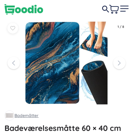
Læg i
Læg i
29 DKK
kurv
kurv
1
/
8
Bademåtter
Badeværelsesmåtte 60 × 40 cm