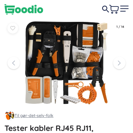
Læg i
Læg i
139 DKK
kurv
kurv
1
/
14
Til gør-det-selv-folk
Tester kabler RJ45 RJ11,