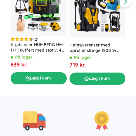
(2)
Akk
Krydslaser HUMBERG HM-
Højtryksrenser med
bor
171 i kuffert med stativ, 4D
oprullet slange 1800 W
r 1
16 linjer, grøn stråle
Humberg HM-300, 230 bar
P
På lager
På lager
bat
149
839 kr.
719 kr.
tilb
Læg i kurv
Læg i kurv