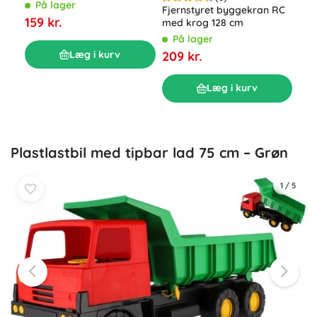
På lager
Fjernstyret byggekran RC
Bru
159 kr.
med krog 128 cm
Cat
På lager
P
209 kr.
479
Læg i kurv
Læg i kurv
Plastlastbil med tipbar lad 75 cm – Grøn
1
/
5