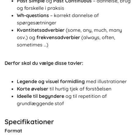
Past Simple
og
Past Continuous
– dannelse, brug
og forskelle i praksis
Wh-questions
– korrekt dannelse af
spørgesætninger
Kvantitetsadverbier
(some, any, much, many
osv.) og
frekvensadverbier
(always, often,
sometimes …)
Derfor skal du vælge disse tavler:
Legende og visuel formidling
med illustrationer
Korte øvelser
til hurtig tjek af forståelsen
Ideelle til begyndere
og til repetition af
grundlæggende stof
Specifikationer
Format