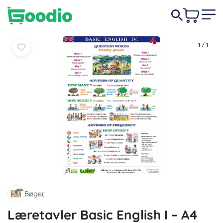
Læg i
Læg i
19 DKK
kurv
kurv
1
/
1
Bøger
Læretavler Basic English I – A4