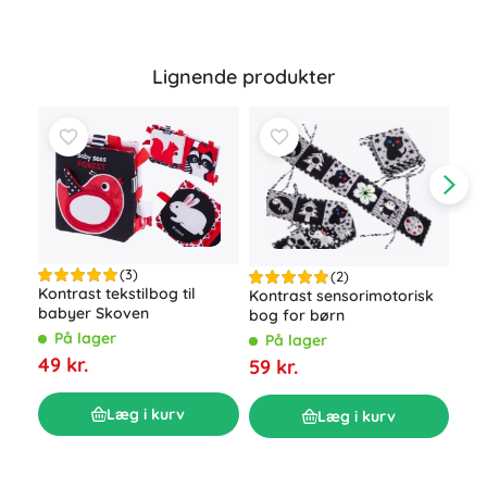
Lignende produkter
(3)
(2)
Kontrast tekstilbog til
Kontrast sensorimotorisk
babyer Skoven
bog for børn
Pet
På lager
På lager
gen
49 kr.
59 kr.
kli
P
Min 
89 
Læg i kurv
Læg i kurv