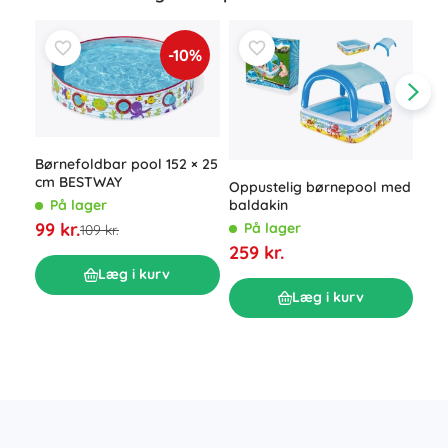
-10%
Børnefoldbar pool 152 × 25
cm BESTWAY
Oppustelig børnepool med
baldakin
På lager
99 kr.
På lager
109 kr.
Bes
bab
259 kr.
BAB
P
Læg i kurv
cm)
99 
Læg i kurv