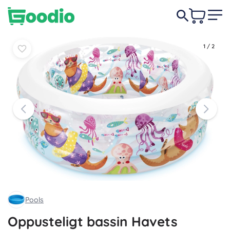
Læg i
Læg i
209 DKK
kurv
kurv
1
/
2
Pools
Oppusteligt bassin Havets