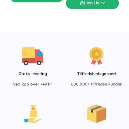
249
Læg i kurv
Gratis levering
Tilfredshedsgaranti
Ved køb over 749 kr.
600 000+ tilfredse kunder