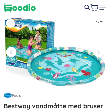
149 DKK
-40%
Læg i
Læg i
89 DKK
kurv
kurv
1
/
12
Pools
Bestway vandmåtte med bruser