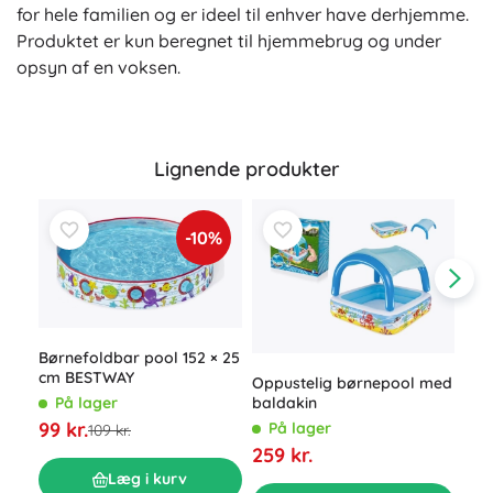
for hele familien og er ideel til enhver have derhjemme.
Produktet er kun beregnet til hjemmebrug og under
opsyn af en voksen.
Lignende produkter
-10%
Børnefoldbar pool 152 × 25
cm BESTWAY
Oppustelig børnepool med
baldakin
På lager
99 kr.
På lager
109 kr.
Opp
259 kr.
P
Læg i kurv