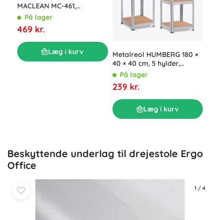
MACLEAN MC-461,
Met
organizer, 5 kg, sort
× 4
På lager
hyl
P
469 kr.
179
Læg i kurv
Metalreol HUMBERG 180 ×
40 × 40 cm, 5 hylder,
bæreevne 500 kg
På lager
239 kr.
Læg i kurv
Beskyttende underlag til drejestole Ergo
Office
1
/
4