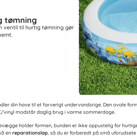
og tømning
ventil til hurtig tømning gør
nemt.
er din have til et farverigt undervandsrige. Den ovale form 
PVC/vinyl modstår daglig brug i varme sommerdage.
ægge holder formen, bunden er ikke oppustelig for hurtiger
gså en
reparationslap
, så du er forberedt på små uforudsete