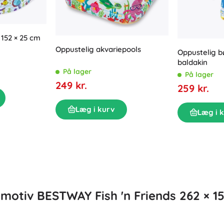
Udstyr til de allermindste
Tegning og skrivning
Grillning
Dekorationer
Sikkerhed
152 × 25 cm
Skole
Oppustelig akvariepools
Organisering
Oppustelig 
baldakin
Nattelys
På lager
På lager
249 kr.
259 kr.
Læg i kurv
Læg i 
Party
Vandlegetøj
motiv BESTWAY Fish 'n Friends 262 × 15