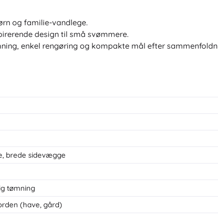
børn og familie-vandlege.
spirerende design til små svømmere.
mning, enkel rengøring og kompakte mål efter sammenfoldn
, brede sidevægge
tig tømning
jorden (have, gård)