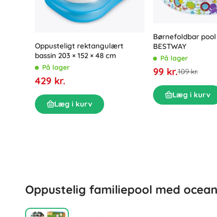
Kontorartikler
Musik
Havebelysning
Organisering
Møbler
Børnefoldbar pool 
Trælæringslegetøj
Oppusteligt rektangulært
BESTWAY
Byggesæt og puslespil
bassin 203 × 152 × 48 cm
På lager
Motoriske legetøj
På lager
99 kr.
109 kr.
Montessori legetøj
429 kr.
Didaktiske legetøj
Vaskerum
Læg i kurv
Spil og hovedbrud
Læg i kurv
Tøjtørring og ophængning
Strygning
Vasketøjskurve
Legetøj til de mindste
Tilbehør til vaskemaskine
Dyrefigurer og plysdyr
Oppustelig familiepool med ocean