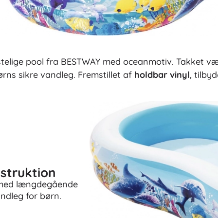
lige pool fra BESTWAY med oceanmotiv. Takket væ
børns sikre vandleg. Fremstillet af
holdbar vinyl
, tilby
struktion
 med længdegående
andleg for børn.