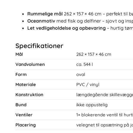
Rummelige mål
262 × 157 × 46 cm – perfekt til 
Oceanmotiv
med fisk og delfiner – sjovt og in
Let vedligeholdelse og opbevaring
– hurtig tø
Specifikationer
Mål
262 × 157 × 46 cm
Vandvolumen
ca. 544 l
Form
oval
Materiale
PVC / vinyl
Konstruktion
længdegående skillevægge
Bund
ikke oppustelig
Ventiler
1× blokerende ventil til hur
Placering
velegnet til opsætning på 