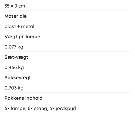
35 × 9 cm
Materiale
plast + metal
Vægt pr. lampe
0,077 kg
Sæt-vægt
0,466 kg
Pakkevægt
0,703 kg
Pakkens indhold
6× lampe, 6× stang, 6× jordspyd