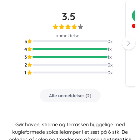
3.5
K
J
L
anmeldelser
m
5
0
x
4
1
x
3
1
x
2
0
x
1
0
x
Alle anmeldelser
(
2
)
Gør haven, stierne og terrassen hyggelige med
kugleformede solcellelamper i et sæt på 6 stk. De
oplades af solen og tænder om aftenen
automatisk