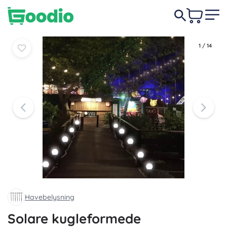
Læg i
Læg i
119 DKK
kurv
kurv
1
/
14
Havebelysning
Solare kugleformede