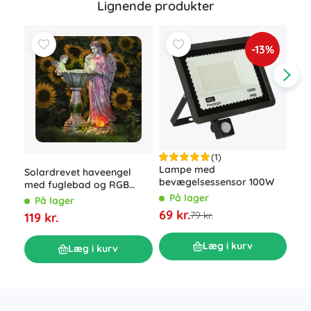
Lignende produkter
-13%
(1)
Lampe med
Solardrevet haveengel
Sol
bevægelsessensor 100W
med fuglebad og RGB
Gar
LED-belysning
På lager
På lager
P
69 kr.
79 kr.
119 kr.
109
Læg i kurv
Læg i kurv