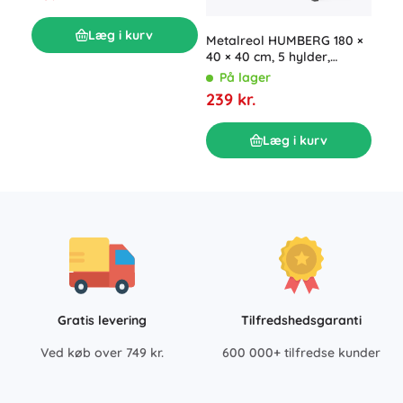
179
Læg i kurv
Metalreol HUMBERG 180 ×
40 × 40 cm, 5 hylder,
bæreevne 500 kg
På lager
239 kr.
Læg i kurv
Gratis levering
Tilfredshedsgaranti
Ved køb over 749 kr.
600 000+ tilfredse kunder