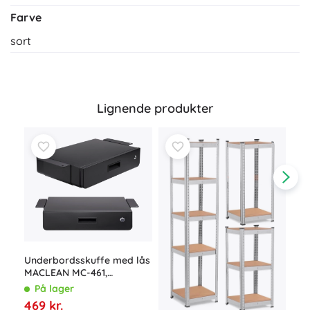
Farve
sort
Lignende produkter
Underbordsskuffe med lås
MACLEAN MC-461,
Met
organizer, 5 kg, sort
× 4
På lager
hyl
P
469 kr.