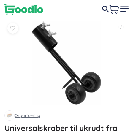
Læg i
Læg i
39 DKK
kurv
kurv
1
/
1
Organisering
Universalskraber til ukrudt fra