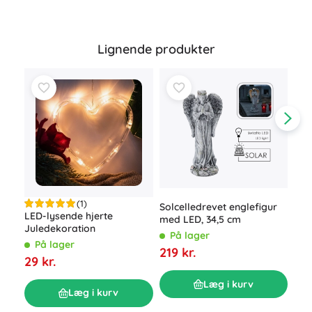
Lignende produkter
(1)
Solcelledrevet englefigur
LED-lysende hjerte
Ema
med LED, 34,5 cm
Juledekoration
tek
På lager
På lager
P
219 kr.
29 kr.
159
Læg i kurv
Læg i kurv