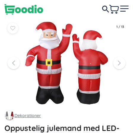
Læg i
Læg i
209 DKK
kurv
kurv
1
/
13
Dekorationer
Oppustelig julemand med LED-