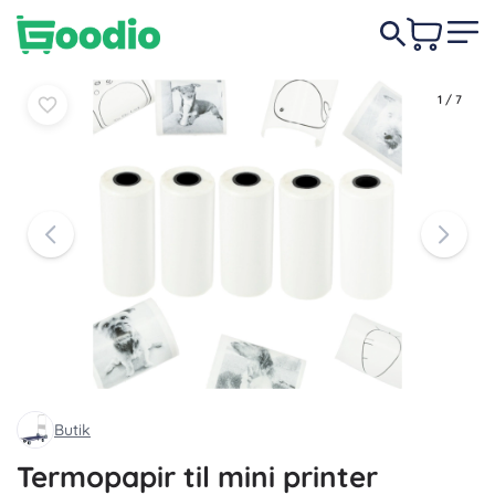
Læg i
Læg i
19 DKK
kurv
kurv
1
/
7
Butik
Termopapir til mini printer