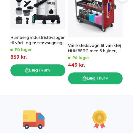
Humberg industristøvsuger
Sam
til våd- og tørstøvsugning
hån
Værkstedsvogn til værktøj
30 l 1600 W
Mo
På lager
P
HUMBERG med 3 hylder,
869 kr.
300 kg
119
På lager
449 kr.
Læg i kurv
Læg i kurv