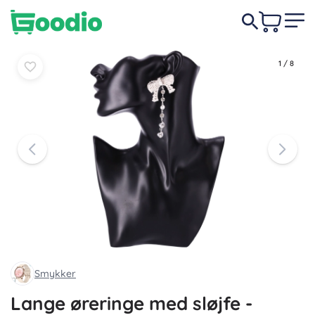
Læg i
Læg i
29 DKK
kurv
kurv
1
/
8
Smykker
Lange øreringe med sløjfe -