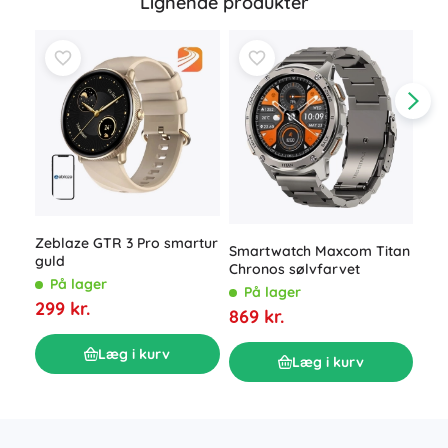
Lignende produkter
Sma
Zeblaze GTR 3 Pro smartur
Smartwatch Maxcom Titan
med
guld
Chronos sølvfarvet
lins
P
På lager
På lager
579
299 kr.
869 kr.
Læg i kurv
Læg i kurv