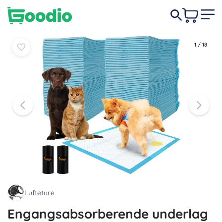
Læg i
Læg i
129 DKK
kurv
kurv
1
/
18
Lufteture
Engangsabsorberende underlag