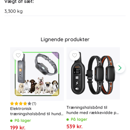
Vægt af sæt:
3,300 kg
Lignende produkter
(1)
Træningshalsbånd til
Elektronisk
Aut
hunde med rækkevidde på
træningshalsbånd til hunde
med
1000 m og to halsbånd
800 m med fjernbetjening
På lager
På lager
P
og LED
539 kr.
199 kr.
69 