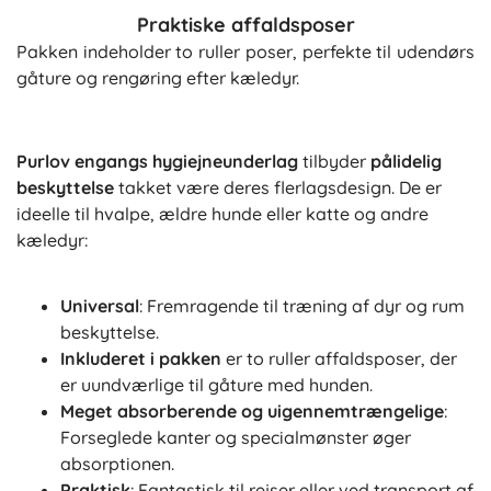
Praktiske affaldsposer
Pakken indeholder to ruller poser, perfekte til udendørs
gåture og rengøring efter kæledyr.
Purlov engangs hygiejneunderlag
tilbyder
pålidelig
beskyttelse
takket være deres flerlagsdesign. De er
ideelle til hvalpe, ældre hunde eller katte og andre
kæledyr:
Universal
: Fremragende til træning af dyr og rum
beskyttelse.
Inkluderet i pakken
er to ruller affaldsposer, der
er uundværlige til gåture med hunden.
Meget absorberende og uigennemtrængelige
:
Forseglede kanter og specialmønster øger
absorptionen.
Praktisk
: Fantastisk til rejser eller ved transport af