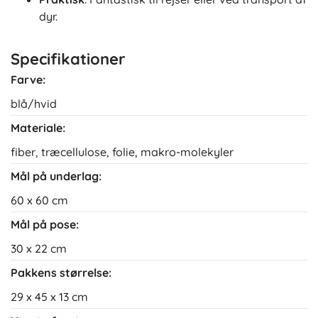
dyr.
Specifikationer
Farve:
blå/hvid
Materiale:
fiber, træcellulose, folie, makro-molekyler
Mål på underlag:
60 x 60 cm
Mål på pose:
30 x 22 cm
Pakkens størrelse:
29 x 45 x 13 cm