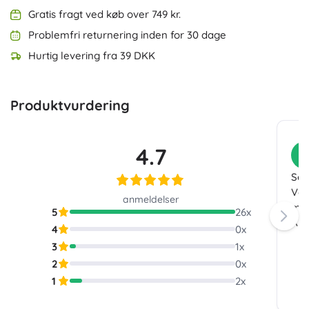
Gratis fragt ved køb over 749 kr.
Problemfri returnering inden for 30 dage
Hurtig levering fra 39 DKK
Produktvurdering
4.7
K
Sel
Vor
anmeldelser
man
5
26
x
Anb
4
0
x
3
1
x
2
0
x
1
2
x